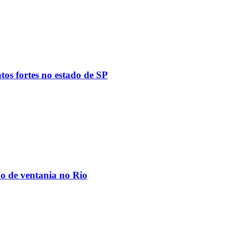
tos fortes no estado de SP
ão de ventania no Rio