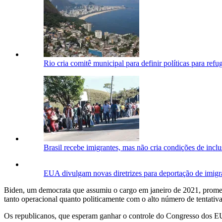
Rio cria comitê municipal para definir políticas para refu
Brasil recebe imigrantes, mas não cria condições de inclus
EUA divulgam novas diretrizes para deportação de imigra
Biden, um democrata que assumiu o cargo em janeiro de 2021, prometeu
tanto operacional quanto politicamente com o alto número de tentativas
Os republicanos, que esperam ganhar o controle do Congresso dos EUA