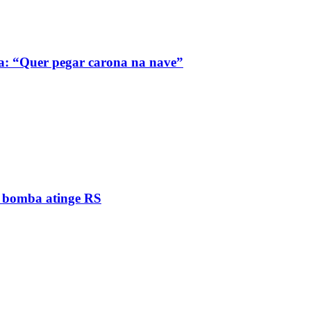
a: “Quer pegar carona na nave”
e bomba atinge RS