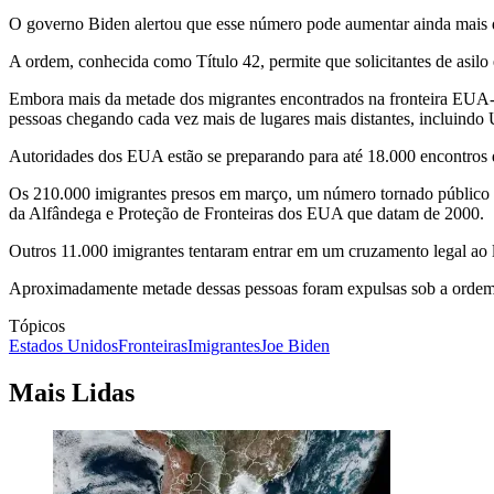
O governo Biden alertou que esse número pode aumentar ainda mais d
A ordem, conhecida como Título 42, permite que solicitantes de asil
Embora mais da metade dos migrantes encontrados na fronteira EUA-
pessoas chegando cada vez mais de lugares mais distantes, incluindo 
Autoridades dos EUA estão se preparando para até 18.000 encontros 
Os 210.000 imigrantes presos em março, um número tornado público em 
da Alfândega e Proteção de Fronteiras dos EUA que datam de 2000.
Outros 11.000 imigrantes tentaram entrar em um cruzamento legal ao l
Aproximadamente metade dessas pessoas foram expulsas sob a ordem do
Tópicos
Estados Unidos
Fronteiras
Imigrantes
Joe Biden
Mais Lidas