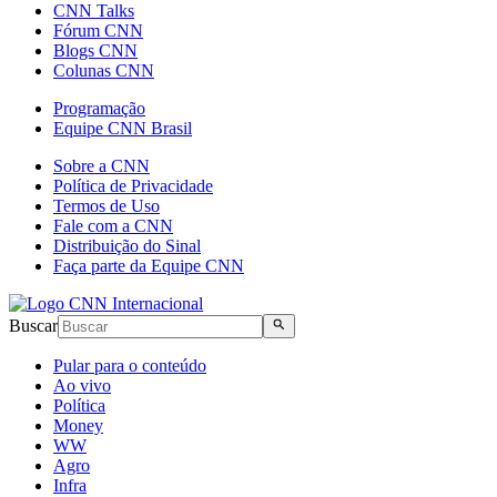
CNN Talks
Fórum CNN
Blogs CNN
Colunas CNN
Programação
Equipe CNN Brasil
Sobre a CNN
Política de Privacidade
Termos de Uso
Fale com a CNN
Distribuição do Sinal
Faça parte da Equipe CNN
Buscar
Pular para o conteúdo
Ao vivo
Política
Money
WW
Agro
Infra