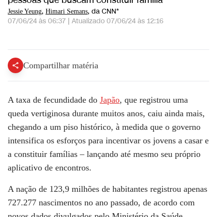
pessoas que buscam constituir família
,
, da CNN*
Jessie Yeung
Himari Semans
07/06/24 às 06:37
|
Atualizado
07/06/24 às 12:16
Tóquio cria aplicativo de namoro para incentivar natalidade | LIVE CNN
Compartilhar matéria
A taxa de fecundidade do
Japão
, que registrou uma
queda vertiginosa durante muitos anos, caiu ainda mais,
chegando a um piso histórico, à medida que o governo
intensifica os esforços para incentivar os jovens a casar e
a constituir famílias – lançando até mesmo seu próprio
aplicativo de encontros.
A nação de 123,9 milhões de habitantes registrou apenas
727.277 nascimentos no ano passado, de acordo com
novos dados divulgados pelo Ministério da Saúde,