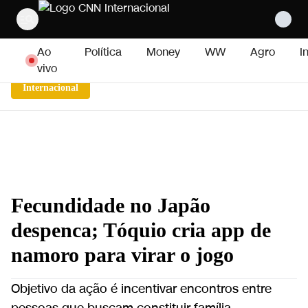
Pular para o conteúdo
Ao
Política
Money
WW
Agro
I
vivo
Internacional
Fecundidade no Japão
despenca; Tóquio cria app de
namoro para virar o jogo
Objetivo da ação é incentivar encontros entre