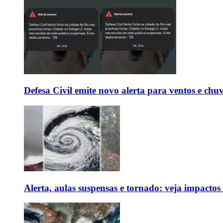
Defesa Civil emite novo alerta para ventos e chu
Alerta, aulas suspensas e tornado: veja impactos