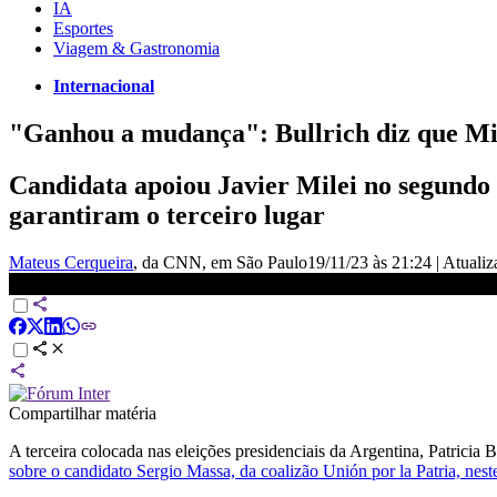
IA
Esportes
Viagem & Gastronomia
Internacional
"Ganhou a mudança": Bullrich diz que Mil
Candidata apoiou Javier Milei no segundo t
garantiram o terceiro lugar
Mateus Cerqueira
, da CNN
, em São Paulo
19/11/23 às 21:24
|
Atuali
Lourival Sant&#039;Anna: Votos de Bullrich foram destinados a 
Compartilhar matéria
A terceira colocada nas eleições presidenciais da Argentina, Patricia B
sobre o candidato Sergio Massa, da coalizão Unión por la Patria, nes