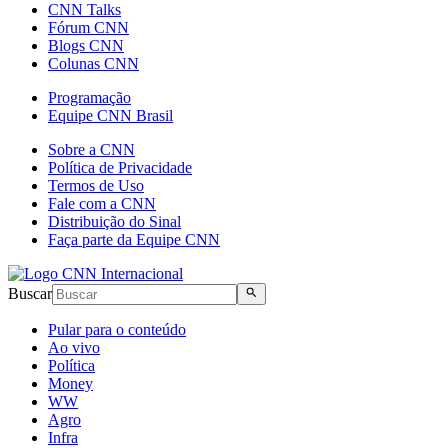
CNN Talks
Fórum CNN
Blogs CNN
Colunas CNN
Programação
Equipe CNN Brasil
Sobre a CNN
Política de Privacidade
Termos de Uso
Fale com a CNN
Distribuição do Sinal
Faça parte da Equipe CNN
Buscar
Pular para o conteúdo
Ao vivo
Política
Money
WW
Agro
Infra