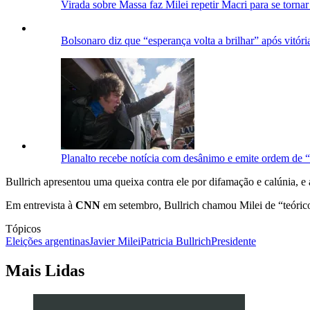
Virada sobre Massa faz Milei repetir Macri para se tornar
Bolsonaro diz que “esperança volta a brilhar” após vitóri
Planalto recebe notícia com desânimo e emite ordem de 
Bullrich apresentou uma queixa contra ele por difamação e calúnia, e
Em entrevista à
CNN
em setembro, Bullrich chamou Milei de “teóri
Tópicos
Eleições argentinas
Javier Milei
Patricia Bullrich
Presidente
Mais Lidas