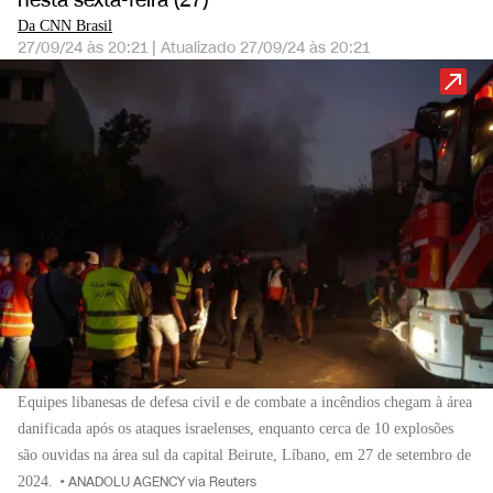
nesta sexta-feira (27)
Da CNN Brasil
27/09/24 às 20:21
|
Atualizado
27/09/24 às 20:21
Equipes libanesas de defesa civil e de combate a incêndios chegam à área
danificada após os ataques israelenses, enquanto cerca de 10 explosões
são ouvidas na área sul da capital Beirute, Líbano, em 27 de setembro de
2024.
•
ANADOLU AGENCY via Reuters