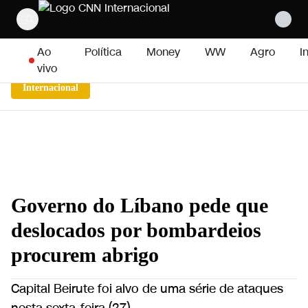
Pular para o conteúdo
Ao
Política
Money
WW
Agro
I
vivo
Internacional
Governo do Líbano pede que
deslocados por bombardeios
procurem abrigo
Capital Beirute foi alvo de uma série de ataques