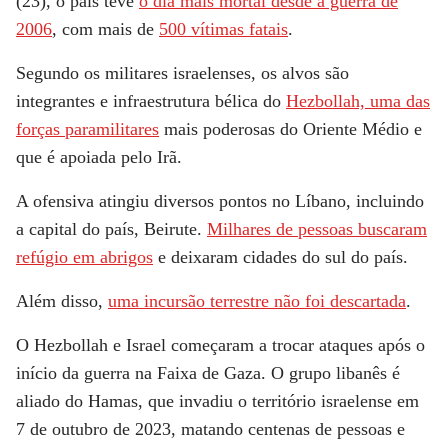
(23), o país teve
o dia mais mortal desde a guerra de
2006
, com mais de
500 vítimas fatais
.
Segundo os militares israelenses, os alvos são
integrantes e infraestrutura bélica do
Hezbollah, uma das
forças paramilitares
mais poderosas do Oriente Médio e
que é apoiada pelo Irã.
A ofensiva atingiu diversos pontos no Líbano, incluindo
a capital do país, Beirute.
Milhares de pessoas buscaram
refúgio em abrigos
e deixaram cidades do sul do país.
Além disso,
uma incursão terrestre não foi descartada
.
O Hezbollah e Israel começaram a trocar ataques após o
início da guerra na Faixa de Gaza. O grupo libanês é
aliado do Hamas, que invadiu o território israelense em
7 de outubro de 2023, matando centenas de pessoas e