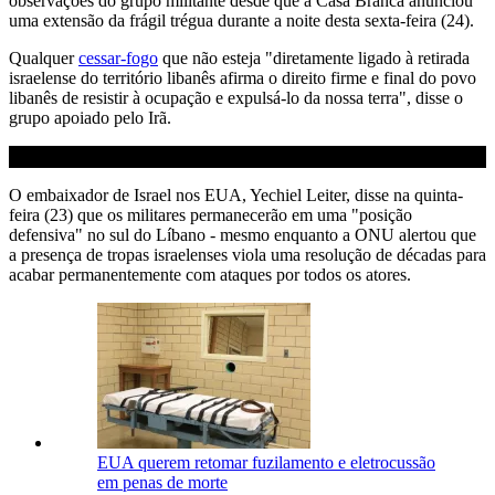
observações do grupo militante desde que a Casa Branca anunciou
uma extensão da frágil trégua durante a noite desta sexta-feira (24).
Qualquer
cessar-fogo
que não esteja "diretamente ligado à retirada
israelense do território libanês afirma o direito firme e final do povo
libanês de resistir à ocupação e expulsá-lo da nossa terra", disse o
grupo apoiado pelo Irã.
O embaixador de Israel nos EUA, Yechiel Leiter, disse na quinta-
feira (23) que os militares permanecerão em uma "posição
defensiva" no sul do Líbano - mesmo enquanto a ONU alertou que
a presença de tropas israelenses viola uma resolução de décadas para
acabar permanentemente com ataques por todos os atores.
EUA querem retomar fuzilamento e eletrocussão
em penas de morte