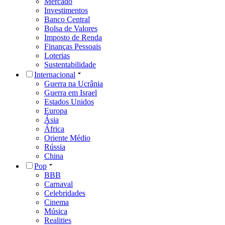
Mercado
Investimentos
Banco Central
Bolsa de Valores
Imposto de Renda
Finanças Pessoais
Loterias
Sustentabilidade
Internacional
Guerra na Ucrânia
Guerra em Israel
Estados Unidos
Europa
Ásia
África
Oriente Médio
Rússia
China
Pop
BBB
Carnaval
Celebridades
Cinema
Música
Realities