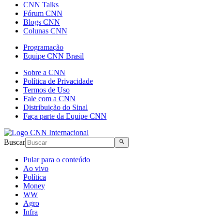
CNN Talks
Fórum CNN
Blogs CNN
Colunas CNN
Programação
Equipe CNN Brasil
Sobre a CNN
Política de Privacidade
Termos de Uso
Fale com a CNN
Distribuição do Sinal
Faça parte da Equipe CNN
Buscar
Pular para o conteúdo
Ao vivo
Política
Money
WW
Agro
Infra