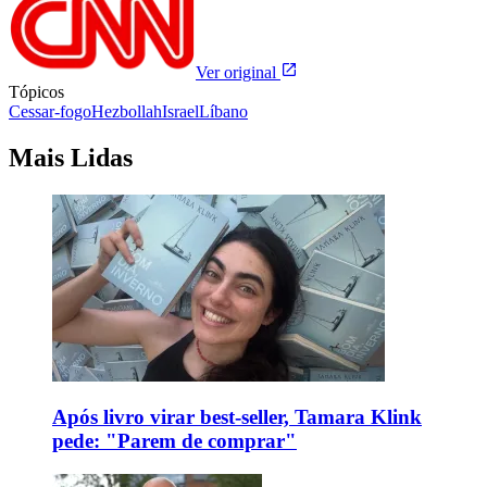
Ver original
Tópicos
Cessar-fogo
Hezbollah
Israel
Líbano
Mais Lidas
Após livro virar best-seller, Tamara Klink
pede: "Parem de comprar"