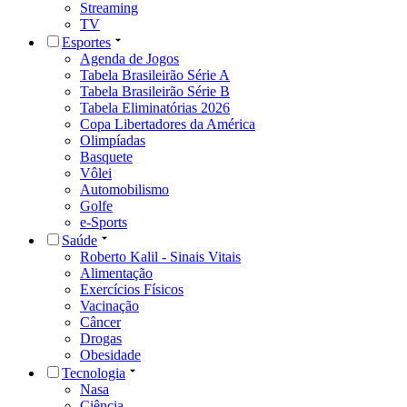
Streaming
TV
Esportes
Agenda de Jogos
Tabela Brasileirão Série A
Tabela Brasileirão Série B
Tabela Eliminatórias 2026
Copa Libertadores da América
Olimpíadas
Basquete
Vôlei
Automobilismo
Golfe
e-Sports
Saúde
Roberto Kalil - Sinais Vitais
Alimentação
Exercícios Físicos
Vacinação
Câncer
Drogas
Obesidade
Tecnologia
Nasa
Ciência