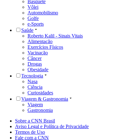
Basquete
Vôlei
Automobilismo
Golfe
e-Sports
Saúde
Roberto Kalil - Sinais Vitais
Alimentação
Exercícios Físicos
Vacinação
Câncer
Drogas
Obesidade
Tecnologia
Nasa
Ciência
Curiosidades
Viagem & Gastronomia
Viagem
Gastronomia
Sobre a CNN Brasil
Aviso Legal e Política de Privacidade
Termos de Uso
Fale com a CNN