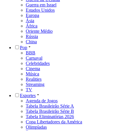
Guerra em Israel
Estados Unidos
Europa
Ásia
África
Oriente Médio
Rússia
China
Pop
BBB
Carnaval
Celebridades
Cinema
Música
Realities
Streaming
TV
Esportes
Agenda de Jogos
Tabela Brasileirão Série A
Tabela Brasileirão Série B
Tabela Eliminatórias 2026
Copa Libertadores da América
Olimpíadas