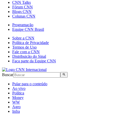
CNN Talks
Fórum CNN
Blogs CNN
Colunas CNN
Programação
Equipe CNN Brasil
Sobre a CNN
Política de Privacidade
Termos de Uso
Fale com a CNN
Distribuição do Sinal
Faça parte da Equipe CNN
Buscar
Pular para o conteúdo
Ao vivo
Política
Money
WW
Agro
Infra