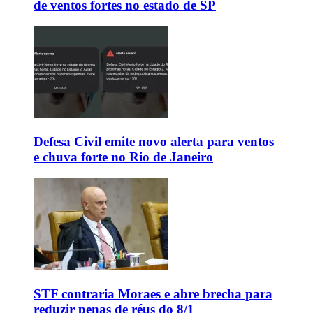
de ventos fortes no estado de SP
Defesa Civil emite novo alerta para ventos
e chuva forte no Rio de Janeiro
STF contraria Moraes e abre brecha para
reduzir penas de réus do 8/1