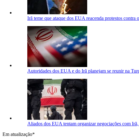
Irã teme que ataque dos EUA reacenda protestos contra 
Autoridades dos EUA e do Irã planejam se reunir na Turq
Aliados dos EUA tentam organizar negociações com Irã,
Em atualização*