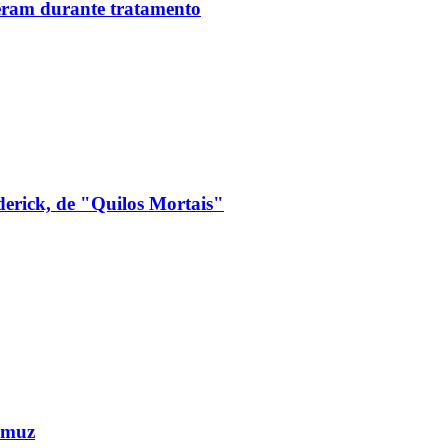
reram durante tratamento
derick, de "Quilos Mortais"
Ormuz