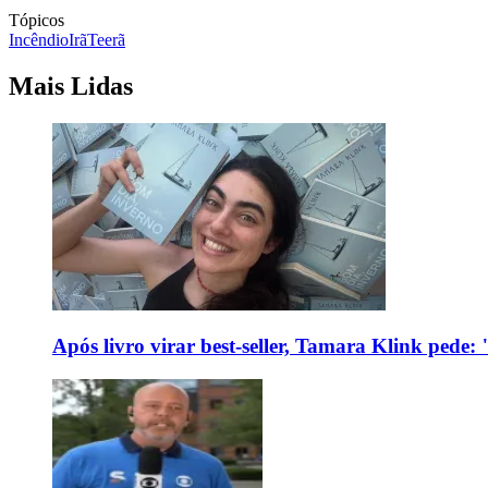
Tópicos
Incêndio
Irã
Teerã
Mais Lidas
Após livro virar best-seller, Tamara Klink pede