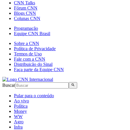
CNN Talks
Fórum CNN
Blogs CNN
Colunas CNN
Programação
Equipe CNN Brasil
Sobre a CNN
Política de Privacidade
Termos de Uso
Fale com a CNN
Distribuição do Sinal
Faça parte da Equipe CNN
Buscar
Pular para o conteúdo
Ao vivo
Política
Money
WW
Agro
Infra