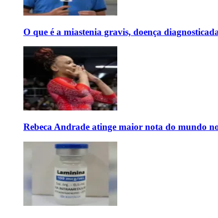
O que é a miastenia gravis, doença diagnostica
Rebeca Andrade atinge maior nota do mundo no