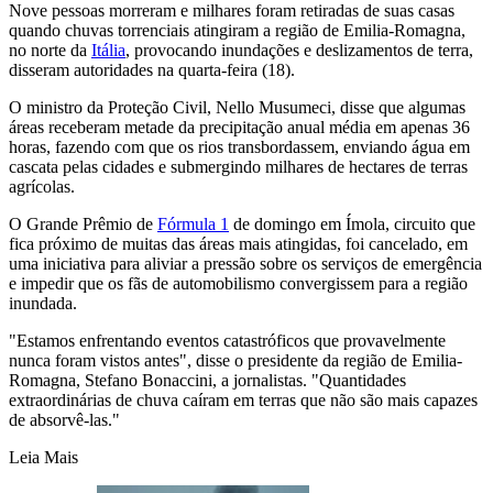
Nove pessoas morreram e milhares foram retiradas de suas casas
quando chuvas torrenciais atingiram a região de Emilia-Romagna,
no norte da
Itália
, provocando inundações e deslizamentos de terra,
disseram autoridades na quarta-feira (18).
O ministro da Proteção Civil, Nello Musumeci, disse que algumas
áreas receberam metade da precipitação anual média em apenas 36
horas, fazendo com que os rios transbordassem, enviando água em
cascata pelas cidades e submergindo milhares de hectares de terras
agrícolas.
O Grande Prêmio de
Fórmula 1
de domingo em Ímola, circuito que
fica próximo de muitas das áreas mais atingidas, foi cancelado, em
uma iniciativa para aliviar a pressão sobre os serviços de emergência
e impedir que os fãs de automobilismo convergissem para a região
inundada.
"Estamos enfrentando eventos catastróficos que provavelmente
nunca foram vistos antes", disse o presidente da região de Emilia-
Romagna, Stefano Bonaccini, a jornalistas. "Quantidades
extraordinárias de chuva caíram em terras que não são mais capazes
de absorvê-las."
Leia Mais