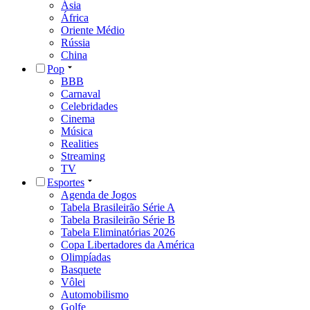
Ásia
África
Oriente Médio
Rússia
China
Pop
BBB
Carnaval
Celebridades
Cinema
Música
Realities
Streaming
TV
Esportes
Agenda de Jogos
Tabela Brasileirão Série A
Tabela Brasileirão Série B
Tabela Eliminatórias 2026
Copa Libertadores da América
Olimpíadas
Basquete
Vôlei
Automobilismo
Golfe