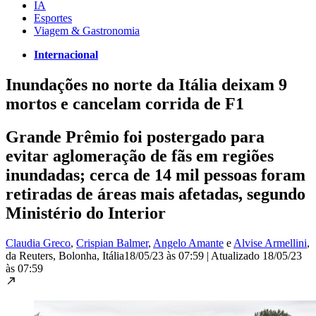
IA
Esportes
Viagem & Gastronomia
Internacional
Inundações no norte da Itália deixam 9
mortos e cancelam corrida de F1
Grande Prêmio foi postergado para
evitar aglomeração de fãs em regiões
inundadas; cerca de 14 mil pessoas foram
retiradas de áreas mais afetadas, segundo
Ministério do Interior
Claudia Greco
,
Crispian Balmer
,
Angelo Amante
e
Alvise Armellini
,
da Reuters
, Bolonha, Itália
18/05/23 às 07:59
|
Atualizado
18/05/23
às 07:59