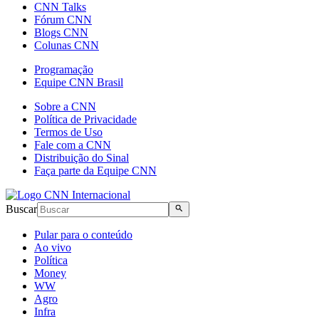
CNN Talks
Fórum CNN
Blogs CNN
Colunas CNN
Programação
Equipe CNN Brasil
Sobre a CNN
Política de Privacidade
Termos de Uso
Fale com a CNN
Distribuição do Sinal
Faça parte da Equipe CNN
Buscar
Pular para o conteúdo
Ao vivo
Política
Money
WW
Agro
Infra