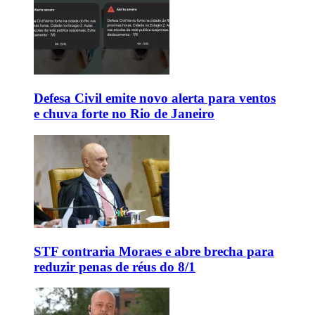
Defesa Civil emite novo alerta para ventos
e chuva forte no Rio de Janeiro
STF contraria Moraes e abre brecha para
reduzir penas de réus do 8/1