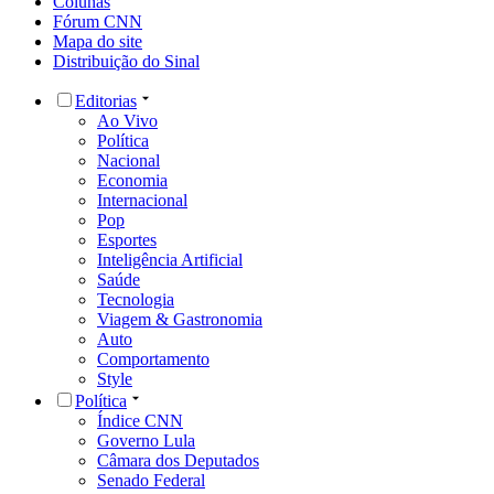
Colunas
Fórum CNN
Mapa do site
Distribuição do Sinal
Editorias
Ao Vivo
Política
Nacional
Economia
Internacional
Pop
Esportes
Inteligência Artificial
Saúde
Tecnologia
Viagem & Gastronomia
Auto
Comportamento
Style
Política
Índice CNN
Governo Lula
Câmara dos Deputados
Senado Federal