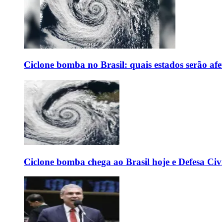
Ciclone bomba no Brasil: quais estados serão af
Ciclone bomba chega ao Brasil hoje e Defesa Civi