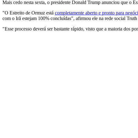
Mais cedo nesta sexta, o presidente Donald Trump anunciou que o E
"O Estreito de Ormuz está
completamente aberto e pronto para negócio
com o Irã estejam 100% concluídas", afirmou ele na rede social Truth 
"Esse processo deverá ser bastante rápido, visto que a maioria dos pon