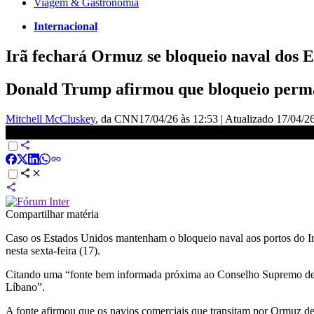
Viagem & Gastronomia
Internacional
Irã fechará Ormuz se bloqueio naval dos E
Donald Trump afirmou que bloqueio perman
Mitchell McCluskey
, da CNN
17/04/26 às 12:53
|
Atualizado
17/04/26
Irã fechará Ormuz se bloqueio naval dos EUA continuar, diz mídi
Compartilhar matéria
Caso os Estados Unidos mantenham o bloqueio naval aos portos do Irã,
nesta sexta-feira (17).
Citando uma “fonte bem informada próxima ao Conselho Supremo de Se
Líbano”.
A fonte afirmou que os navios comerciais que transitam por Ormuz dev