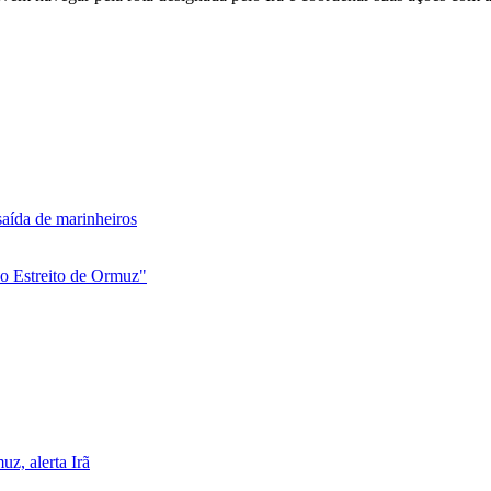
saída de marinheiros
 o Estreito de Ormuz"
z, alerta Irã