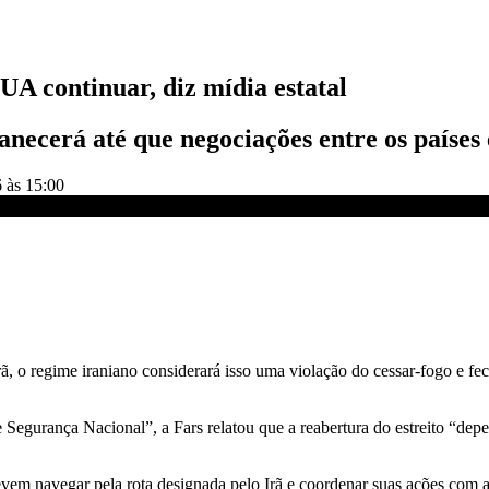
UA continuar, diz mídia estatal
ecerá até que negociações entre os países
 às 15:00
a estatal | BASTIDORES CNN
 o regime iraniano considerará isso uma violação do cessar-fogo e fech
gurança Nacional”, a Fars relatou que a reabertura do estreito “depe
em navegar pela rota designada pelo Irã e coordenar suas ações com as