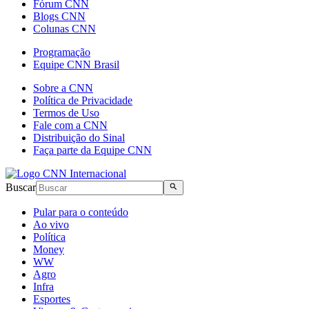
Fórum CNN
Blogs CNN
Colunas CNN
Programação
Equipe CNN Brasil
Sobre a CNN
Política de Privacidade
Termos de Uso
Fale com a CNN
Distribuição do Sinal
Faça parte da Equipe CNN
Buscar
Pular para o conteúdo
Ao vivo
Política
Money
WW
Agro
Infra
Esportes