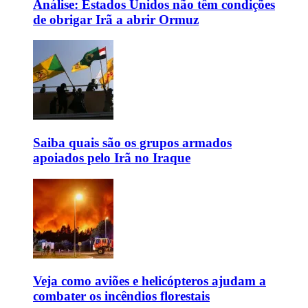
Análise: Estados Unidos não têm condições
de obrigar Irã a abrir Ormuz
Saiba quais são os grupos armados
apoiados pelo Irã no Iraque
Veja como aviões e helicópteros ajudam a
combater os incêndios florestais