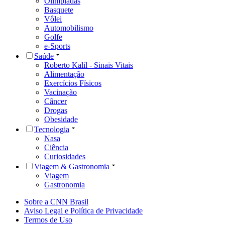
Olimpíadas
Basquete
Vôlei
Automobilismo
Golfe
e-Sports
Saúde
Roberto Kalil - Sinais Vitais
Alimentação
Exercícios Físicos
Vacinação
Câncer
Drogas
Obesidade
Tecnologia
Nasa
Ciência
Curiosidades
Viagem & Gastronomia
Viagem
Gastronomia
Sobre a CNN Brasil
Aviso Legal e Política de Privacidade
Termos de Uso