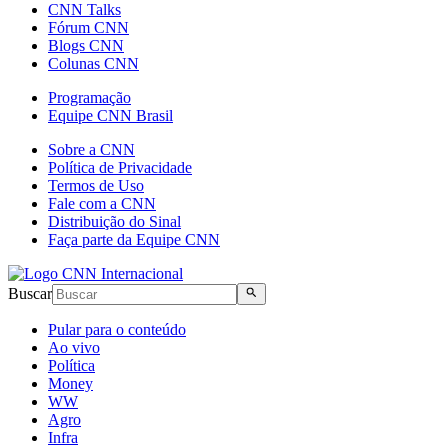
CNN Talks
Fórum CNN
Blogs CNN
Colunas CNN
Programação
Equipe CNN Brasil
Sobre a CNN
Política de Privacidade
Termos de Uso
Fale com a CNN
Distribuição do Sinal
Faça parte da Equipe CNN
Buscar
Pular para o conteúdo
Ao vivo
Política
Money
WW
Agro
Infra