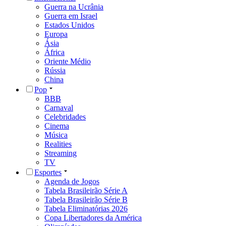
Guerra na Ucrânia
Guerra em Israel
Estados Unidos
Europa
Ásia
África
Oriente Médio
Rússia
China
Pop
BBB
Carnaval
Celebridades
Cinema
Música
Realities
Streaming
TV
Esportes
Agenda de Jogos
Tabela Brasileirão Série A
Tabela Brasileirão Série B
Tabela Eliminatórias 2026
Copa Libertadores da América