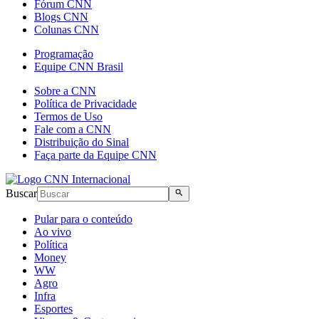
Fórum CNN
Blogs CNN
Colunas CNN
Programação
Equipe CNN Brasil
Sobre a CNN
Política de Privacidade
Termos de Uso
Fale com a CNN
Distribuição do Sinal
Faça parte da Equipe CNN
Buscar
Pular para o conteúdo
Ao vivo
Política
Money
WW
Agro
Infra
Esportes