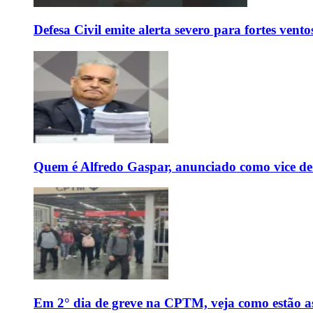
Defesa Civil emite alerta severo para fortes vent
Quem é Alfredo Gaspar, anunciado como vice de
Em 2° dia de greve na CPTM, veja como estão as 