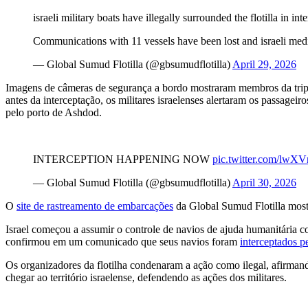
israeli military boats have illegally surrounded the flotilla in 
Communications with 11 vessels have been lost and israeli med
— Global Sumud Flotilla (@gbsumudflotilla)
April 29, 2026
Imagens de câmeras de segurança a bordo mostraram membros da trip
antes da interceptação, os militares israelenses alertaram os passageir
pelo porto de Ashdod.
INTERCEPTION HAPPENING NOW
pic.twitter.com/lw
— Global Sumud Flotilla (@gbsumudflotilla)
April 30, 2026
O
site de rastreamento de embarcações
da Global Sumud Flotilla mostr
Israel começou a assumir o controle de navios de ajuda humanitária co
confirmou em um comunicado que seus navios foram
interceptados pe
Os organizadores da flotilha condenaram a ação como ilegal, afirmando
chegar ao território israelense, defendendo as ações dos militares.