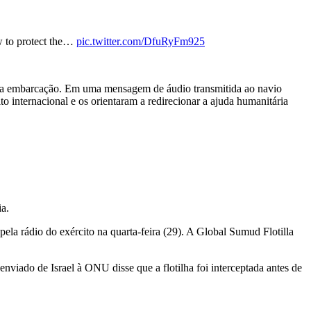
w to protect the…
pic.twitter.com/DfuRyFm925
m a embarcação. Em uma mensagem de áudio transmitida ao navio
ito internacional e os orientaram a redirecionar a ajuda humanitária
ia.
ela rádio do exército na quarta-feira (29). A Global Sumud Flotilla
nviado de Israel à ONU disse que a flotilha foi interceptada antes de