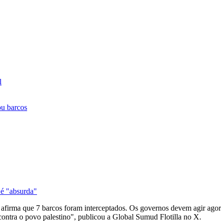
l
ou barcos
s é "absurda"
irma que 7 barcos foram interceptados. Os governos devem agir agora pa
 contra o povo palestino", publicou a Global Sumud Flotilla no X.