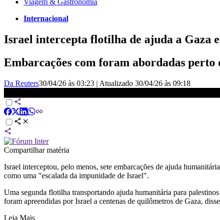
Viagem & Gastronomia
Internacional
Israel intercepta flotilha de ajuda a Gaza 
Embarcações com foram abordadas perto d
Da Reuters
30/04/26 às 03:23
|
Atualizado
30/04/26 às 09:18
Israel intercepta flotilha de ajuda a Gaza em águas internacionais
Compartilhar matéria
Israel interceptou, pelo menos, sete embarcações de ajuda humanitária
como uma "escalada da impunidade de Israel".
Uma segunda flotilha transportando ajuda humanitária para palestinos
foram apreendidas por Israel a centenas de quilômetros de Gaza, diss
Leia Mais