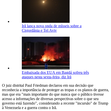
Irã lança nova onda de mísseis sobre a
Cisjordânia e Tel Aviv
Embaixada dos EUA em Bagdá sofreu três
ataques nesta sexta-feira, diz Irã
O juiz distrital Paul Friedman declarou em sua decisão que
reconhecia a importância de proteger as tropas e os planos de guerra,
mas que era "mais importante do que nunca que o público tivesse
acesso a informações de diversas perspectivas sobre o que seu
governo está fazendo", considerando a recente "incursão" de Trump
à Venezuela e a guerra contra o Irã.