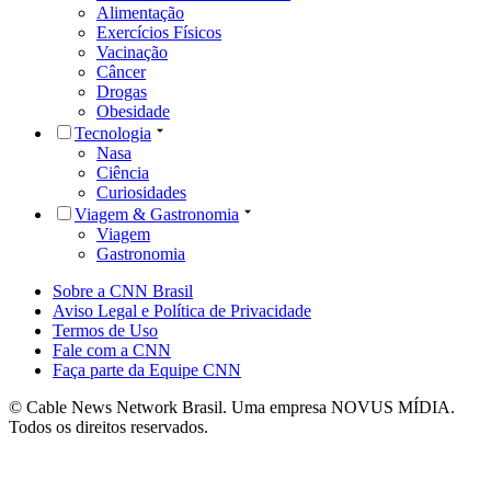
Alimentação
Exercícios Físicos
Vacinação
Câncer
Drogas
Obesidade
Tecnologia
Nasa
Ciência
Curiosidades
Viagem & Gastronomia
Viagem
Gastronomia
Sobre a CNN Brasil
Aviso Legal e Política de Privacidade
Termos de Uso
Fale com a CNN
Faça parte da Equipe CNN
© Cable News Network Brasil. Uma empresa NOVUS MÍDIA.
Todos os direitos reservados.