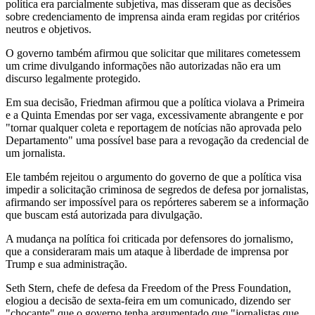
política era parcialmente subjetiva, mas disseram que as decisões
sobre credenciamento de imprensa ainda eram regidas por critérios
neutros e objetivos.
O governo também afirmou que solicitar que militares cometessem
um crime divulgando informações não autorizadas não era um
discurso legalmente protegido.
Em sua decisão, Friedman afirmou que a política violava a Primeira
e a Quinta Emendas por ser vaga, excessivamente abrangente e por
"tornar qualquer coleta e reportagem de notícias não aprovada pelo
Departamento" uma possível base para a revogação da credencial de
um jornalista.
Ele também rejeitou o argumento do governo de que a política visa
impedir a solicitação criminosa de segredos de defesa por jornalistas,
afirmando ser impossível para os repórteres saberem se a informação
que buscam está autorizada para divulgação.
A mudança na política foi criticada por defensores do jornalismo,
que a consideraram mais um ataque à liberdade de imprensa por
Trump e sua administração.
Seth Stern, chefe de defesa da Freedom of the Press Foundation,
elogiou a decisão de sexta-feira em um comunicado, dizendo ser
"chocante" que o governo tenha argumentado que "jornalistas que