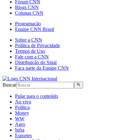
Fórum CNN
Blogs CNN
Colunas CNN
Programação
Equipe CNN Brasil
Sobre a CNN
Política de Privacidade
Termos de Uso
Fale com a CNN
Distribuição do Sinal
Faça parte da Equipe CNN
Buscar
Pular para o conteúdo
Ao vivo
Política
Money
WW
Agro
Infra
Esportes