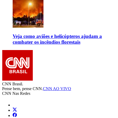
Veja como aviões e helicópteros ajudam a
combater os incêndios florestais
CNN Brasil.
Pense bem, pense CNN.
CNN AO VIVO
CNN Nas Redes