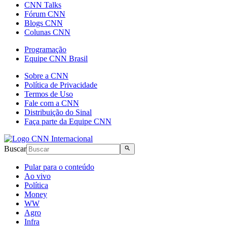
CNN Talks
Fórum CNN
Blogs CNN
Colunas CNN
Programação
Equipe CNN Brasil
Sobre a CNN
Política de Privacidade
Termos de Uso
Fale com a CNN
Distribuição do Sinal
Faça parte da Equipe CNN
Buscar
Pular para o conteúdo
Ao vivo
Política
Money
WW
Agro
Infra