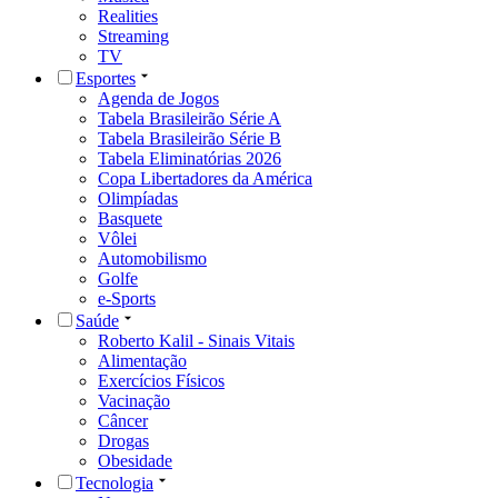
Realities
Streaming
TV
Esportes
Agenda de Jogos
Tabela Brasileirão Série A
Tabela Brasileirão Série B
Tabela Eliminatórias 2026
Copa Libertadores da América
Olimpíadas
Basquete
Vôlei
Automobilismo
Golfe
e-Sports
Saúde
Roberto Kalil - Sinais Vitais
Alimentação
Exercícios Físicos
Vacinação
Câncer
Drogas
Obesidade
Tecnologia