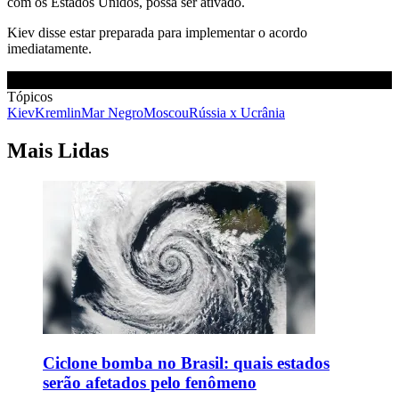
com os Estados Unidos, possa ser ativado.
Kiev disse estar preparada para implementar o acordo
imediatamente.
Tópicos
Kiev
Kremlin
Mar Negro
Moscou
Rússia x Ucrânia
Mais Lidas
Ciclone bomba no Brasil: quais estados
serão afetados pelo fenômeno