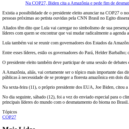
Na COP27, Biden cita a Amazônia e pede fim de desma
Existia a possibilidade de o presidente eleito anunciar na COP27 o n
pessoas próximas ao petista ouvidas pela CNN Brasil no Egito dissera
Aliados têm dito que Lula vai carregar no simbolismo de sua presença
líderes com quem se encontrar que vai mudar radicalmente a agenda a
Lula também vai se reunir com governadores dos Estados da Amazôni
Entre esses líderes, estão os governadores do Pará, Helder Barbalh
O presidente eleito também deve participar de uma sessão de debat
A Amazônia, aliás, vai certamente ser o tópico mais importante das 
públicas à necessidade de se proteger a floresta amazônica em dois di
Na sexta-feira (11), o próprio presidente dos EUA, Joe Biden, citou
No dia seguinte, sábado (12), foi a vez do enviado especial para o 
principais líderes do mundo com o desmatamento do bioma no Brasil.
Tópicos
COP27