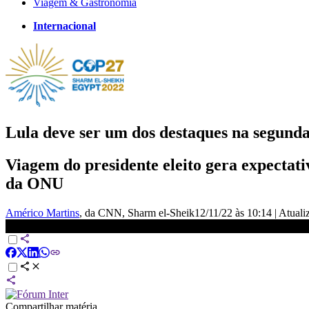
Viagem & Gastronomia
Internacional
Lula deve ser um dos destaques na segun
Viagem do presidente eleito gera expectati
da ONU
Américo Martins
, da CNN
, Sharm el-Sheik
12/11/22 às 10:14
|
Atuali
Lula deve ser um dos destaques na segunda semana da COP27 |
Compartilhar matéria