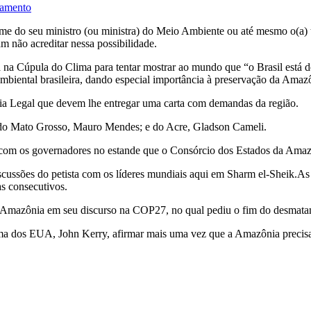
tamento
ome do seu ministro (ou ministra) do Meio Ambiente ou até mesmo o(a) t
m não acreditar nessa possibilidade.
 na Cúpula do Clima para tentar mostrar ao mundo que “o Brasil está de
mbiental brasileira, dando especial importância à preservação da Amaz
a Legal que devem lhe entregar uma carta com demandas da região.
o; do Mato Grosso, Mauro Mendes; e do Acre, Gladson Cameli.
es com os governadores no estande que o Consórcio dos Estados da Am
discussões do petista com os líderes mundiais aqui em Sharm el-Sheik
as consecutivos.
 a Amazônia em seu discurso na COP27, no qual pediu o fim do desmata
clima dos EUA, John Kerry, afirmar mais uma vez que a Amazônia precis