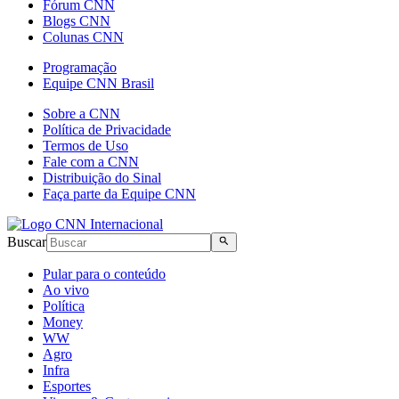
Fórum CNN
Blogs CNN
Colunas CNN
Programação
Equipe CNN Brasil
Sobre a CNN
Política de Privacidade
Termos de Uso
Fale com a CNN
Distribuição do Sinal
Faça parte da Equipe CNN
Buscar
Pular para o conteúdo
Ao vivo
Política
Money
WW
Agro
Infra
Esportes