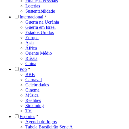
Finanças Pessoais
Loterias
Sustentabilidade
Internacional
Guerra na Ucrânia
Guerra em Israel
Estados Unidos
Europa
Ásia
África
Oriente Médio
Rússia
China
Pop
BBB
Carnaval
Celebridades
Cinema
Música
Realities
Streaming
TV
Esportes
Agenda de Jogos
Tabela Brasileirão Série A