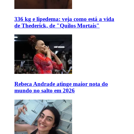
336 kg e lipedema: veja como está a vida
de Thederick, de "Quilos Mortais"
Rebeca Andrade atinge maior nota do
mundo no salto em 2026