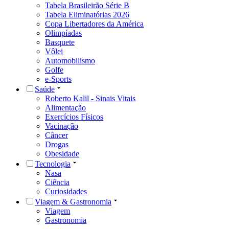
Tabela Brasileirão Série B
Tabela Eliminatórias 2026
Copa Libertadores da América
Olimpíadas
Basquete
Vôlei
Automobilismo
Golfe
e-Sports
Saúde
Roberto Kalil - Sinais Vitais
Alimentação
Exercícios Físicos
Vacinação
Câncer
Drogas
Obesidade
Tecnologia
Nasa
Ciência
Curiosidades
Viagem & Gastronomia
Viagem
Gastronomia