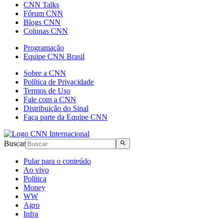
CNN Talks
Fórum CNN
Blogs CNN
Colunas CNN
Programação
Equipe CNN Brasil
Sobre a CNN
Política de Privacidade
Termos de Uso
Fale com a CNN
Distribuição do Sinal
Faça parte da Equipe CNN
Buscar
Pular para o conteúdo
Ao vivo
Política
Money
WW
Agro
Infra