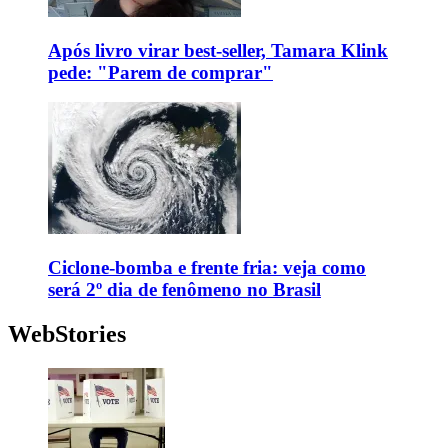
Após livro virar best-seller, Tamara Klink
pede: "Parem de comprar"
Ciclone-bomba e frente fria: veja como
será 2º dia de fenômeno no Brasil
WebStories