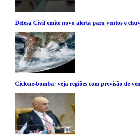
Defesa Civil emite novo alerta para ventos e chu
Ciclone-bomba: veja regiões com previsão de ven