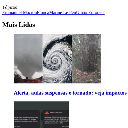
Tópicos
Emmanuel Macron
França
Marine Le Pen
União Europeia
Mais Lidas
Alerta, aulas suspensas e tornado: veja impactos