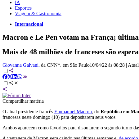
IA
Esportes
Viagem & Gastronomia
Internacional
Macron e Le Pen votam na França; última
Mais de 48 milhões de franceses são espera
Giovanna Galvani
, da CNN*
, em São Paulo
10/04/22 às 08:28
|
Atua
Compartilhar matéria
O atual presidente francês
Emmanuel Macron
, do
República em Ma
francesas neste domingo (10) para depositarem seus votos.
Ambos aparecem como favoritos para disputarem o segundo turno das ele
A vantagem de Macron vem caindo nas últimas semanas e,
de acordo 