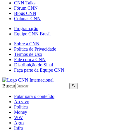
CNN Talks
Fórum CNN
Blogs CNN
Colunas CNN
Programação
Equipe CNN Brasil
Sobre a CNN
Política de Privacidade
Termos de Uso
Fale com a CNN
Distribuição do Sinal
Faça parte da Equipe CNN
Buscar
Pular para o conteúdo
Ao vivo
Política
Money
WW
Agro
Infra