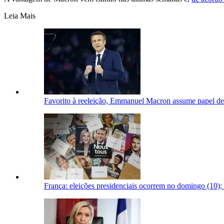
Leia Mais
Favorito à reeleição, Emmanuel Macron assume papel de 
França: eleições presidenciais ocorrem no domingo (10