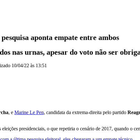
 pesquisa aponta empate entre ambos
dos nas urnas, apesar do voto não ser obrig
lizado
10/04/22 às 13:51
rcha
, e
Marine Le Pen
, candidata da extrema-direita pelo partido
Reagr
ições presidenciais, o que repetiria o cenário de 2017, quando o centri
com a última pesquisa eleitoral, eles chegaram a um empate técnico
.