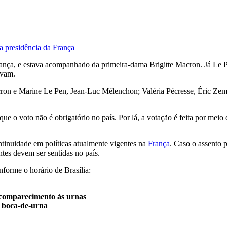
a presidência da França
ança, e estava acompanhado da primeira-dama Brigitte Macron. Já Le
avam.
ron e Marine Le Pen, Jean-Luc Mélenchon; Valéria Pécresse, Éric Zemm
que o voto não é obrigatório no país. Por lá, a votação é feita por meio 
ntinuidade em políticas atualmente vigentes na
França
. Caso o assento 
ntes devem ser sentidas no país.
nforme o horário de Brasília:
e comparecimento às urnas
e boca-de-urna