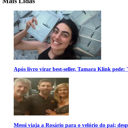
Mais Lidas
Após livro virar best-seller, Tamara Klink pede
Messi viaja a Rosário para o velório do pai; des