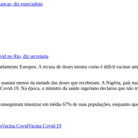
anças, diz especialista
d no Rio, diz secretaria
arlamento Europeu. A recusa de doses mostra como é difícil vacinar
to usaram menos da metade das doses que receberam. A Nigéria, país ma
a Covid-19. Na época, o ministro da saúde nigeriano declarou que não i
conseguiram imunizar em média 67% de suas populações, enquanto que
s
Vacina Covid
Vacina Covid-19