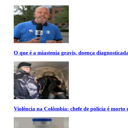
O que é a miastenia gravis, doença diagnostica
Violência na Colômbia: chefe de polícia é mort