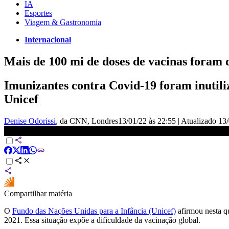
IA
Esportes
Viagem & Gastronomia
Internacional
Mais de 100 mi de doses de vacinas foram 
Imunizantes contra Covid-19 foram inutili
Unicef
Denise Odorissi
, da CNN
, Londres
13/01/22 às 22:55
|
Atualizado
13/
Mais de 100 milhões de doses vencidas de vacinas são descartada
Compartilhar matéria
O
Fundo das Nações Unidas para a Infância (Unicef)
afirmou nesta qu
2021. Essa situação expõe a dificuldade da vacinação global.