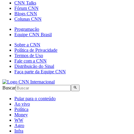
CNN Talks
Fórum CNN
Blogs CNN
Colunas CNN
Programação
Equipe CNN Brasil
Sobre a CNN
Política de Privacidade
Termos de Uso
Fale com a CNN
Distribuição do Sinal
Faça parte da Equipe CNN
Buscar
Pular para o conteúdo
Ao vivo
Política
Money
WW
Agro
Infra