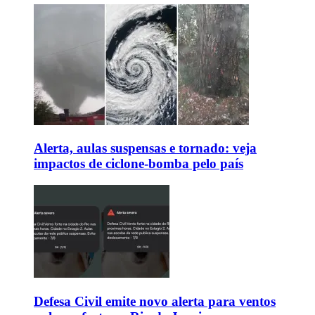
Alerta, aulas suspensas e tornado: veja
impactos de ciclone-bomba pelo país
Defesa Civil emite novo alerta para ventos