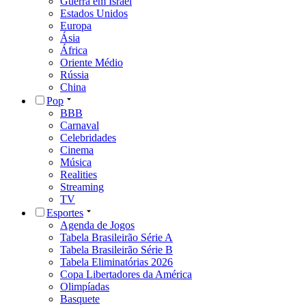
Guerra em Israel
Estados Unidos
Europa
Ásia
África
Oriente Médio
Rússia
China
Pop
BBB
Carnaval
Celebridades
Cinema
Música
Realities
Streaming
TV
Esportes
Agenda de Jogos
Tabela Brasileirão Série A
Tabela Brasileirão Série B
Tabela Eliminatórias 2026
Copa Libertadores da América
Olimpíadas
Basquete