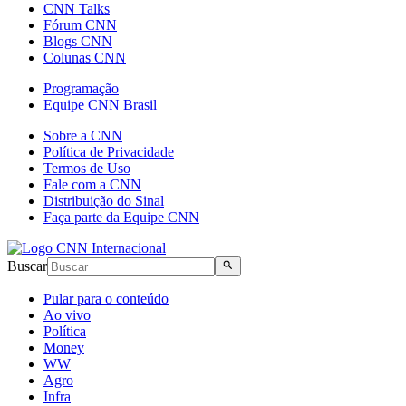
CNN Talks
Fórum CNN
Blogs CNN
Colunas CNN
Programação
Equipe CNN Brasil
Sobre a CNN
Política de Privacidade
Termos de Uso
Fale com a CNN
Distribuição do Sinal
Faça parte da Equipe CNN
Buscar
Pular para o conteúdo
Ao vivo
Política
Money
WW
Agro
Infra