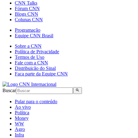
CNN Talks
Fórum CNN
Blogs CNN
Colunas CNN
Programação
Equipe CNN Brasil
Sobre a CNN
Política de Privacidade
Termos de Uso
Fale com a CNN
Distribuição do Sinal
Faça parte da Equipe CNN
Buscar
Pular para o conteúdo
Ao vivo
Política
Money
WW
Agro
Infra