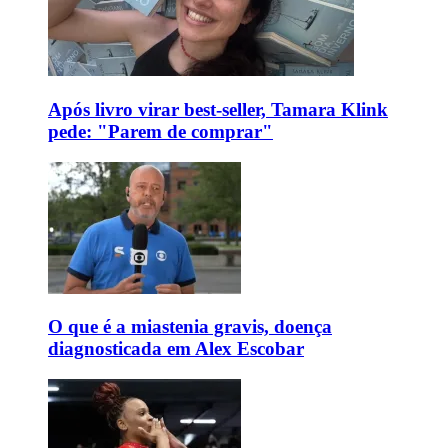
Após livro virar best-seller, Tamara Klink
pede: "Parem de comprar"
O que é a miastenia gravis, doença
diagnosticada em Alex Escobar