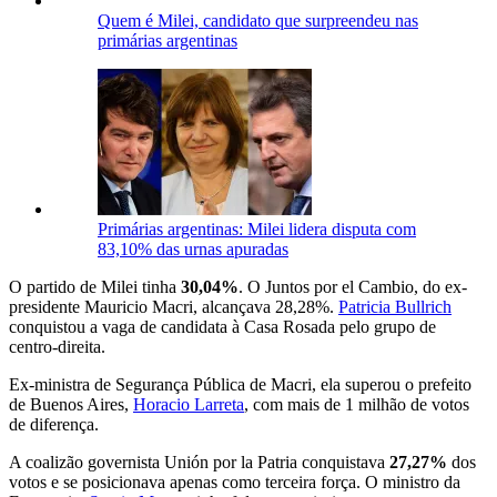
Quem é Milei, candidato que surpreendeu nas
primárias argentinas
Primárias argentinas: Milei lidera disputa com
83,10% das urnas apuradas
O partido de Milei tinha
30,04%
. O Juntos por el Cambio, do ex-
presidente Mauricio Macri, alcançava 28,28%.
Patricia Bullrich
conquistou a vaga de candidata à Casa Rosada pelo grupo de
centro-direita.
Ex-ministra de Segurança Pública de Macri, ela superou o prefeito
de Buenos Aires,
Horacio Larreta
, com mais de 1 milhão de votos
de diferença.
A coalizão governista Unión por la Patria conquistava
27,27%
dos
votos e se posicionava apenas como terceira força. O ministro da