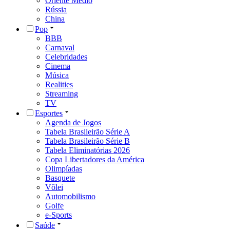
Oriente Médio
Rússia
China
Pop
BBB
Carnaval
Celebridades
Cinema
Música
Realities
Streaming
TV
Esportes
Agenda de Jogos
Tabela Brasileirão Série A
Tabela Brasileirão Série B
Tabela Eliminatórias 2026
Copa Libertadores da América
Olimpíadas
Basquete
Vôlei
Automobilismo
Golfe
e-Sports
Saúde