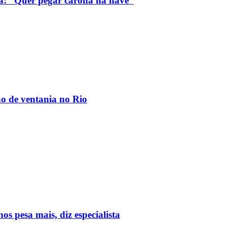
a: “Quer pegar carona na nave”
ão de ventania no Rio
 pesa mais, diz especialista