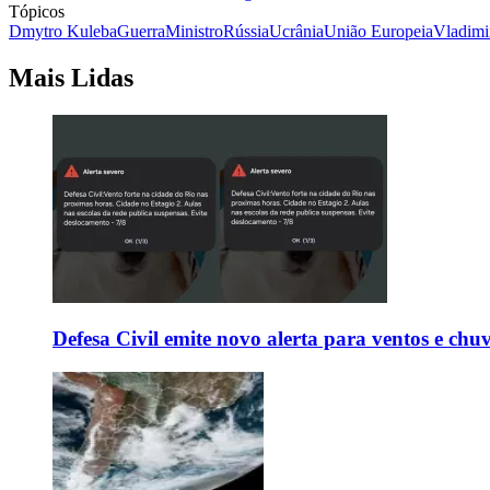
Tópicos
Dmytro Kuleba
Guerra
Ministro
Rússia
Ucrânia
União Europeia
Vladimi
Mais Lidas
Defesa Civil emite novo alerta para ventos e chu