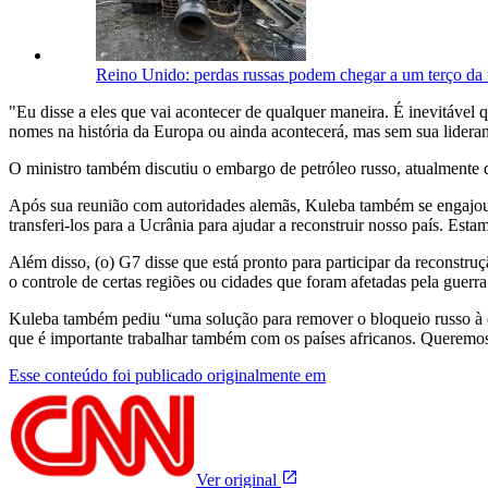
Reino Unido: perdas russas podem chegar a um terço da f
"Eu disse a eles que vai acontecer de qualquer maneira. É inevitável 
nomes na história da Europa ou ainda acontecerá, mas sem sua lideran
O ministro também discutiu o embargo de petróleo russo, atualmente 
Após sua reunião com autoridades alemãs, Kuleba também se engajou e
transferi-los para a Ucrânia para ajudar a reconstruir nosso país. Est
Além disso, (o) G7 disse que está pronto para participar da reconstru
o controle de certas regiões ou cidades que foram afetadas pela guerra
Kuleba também pediu “uma solução para remover o bloqueio russo à e
que é importante trabalhar também com os países africanos. Queremos
Esse conteúdo foi publicado originalmente em
Ver original