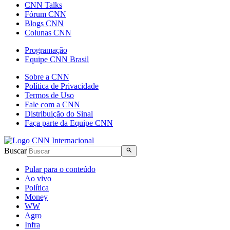
CNN Talks
Fórum CNN
Blogs CNN
Colunas CNN
Programação
Equipe CNN Brasil
Sobre a CNN
Política de Privacidade
Termos de Uso
Fale com a CNN
Distribuição do Sinal
Faça parte da Equipe CNN
Buscar
Pular para o conteúdo
Ao vivo
Política
Money
WW
Agro
Infra