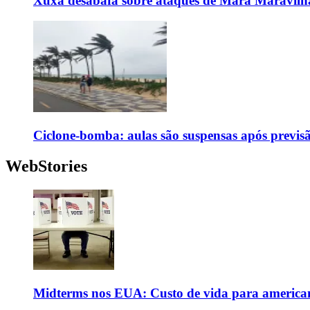
Xuxa desabafa sobre ataques de Mara Maravilh
Ciclone-bomba: aulas são suspensas após previs
WebStories
Midterms nos EUA: Custo de vida para americanos