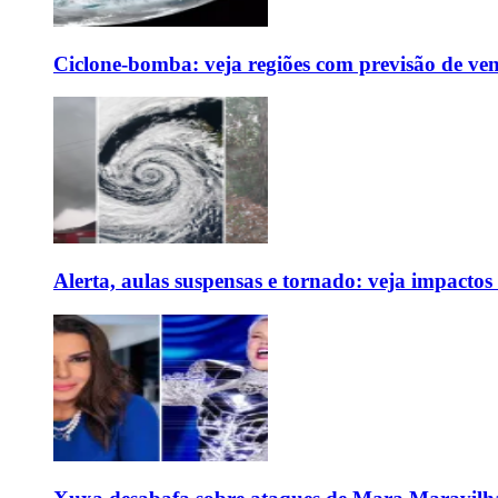
Ciclone-bomba: veja regiões com previsão de ven
Alerta, aulas suspensas e tornado: veja impactos