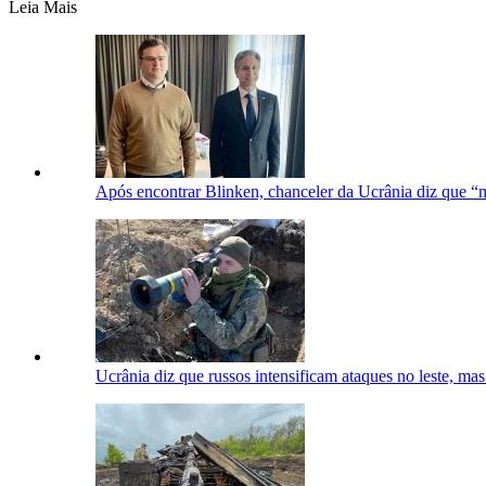
Leia Mais
Após encontrar Blinken, chanceler da Ucrânia diz que “
Ucrânia diz que russos intensificam ataques no leste, ma