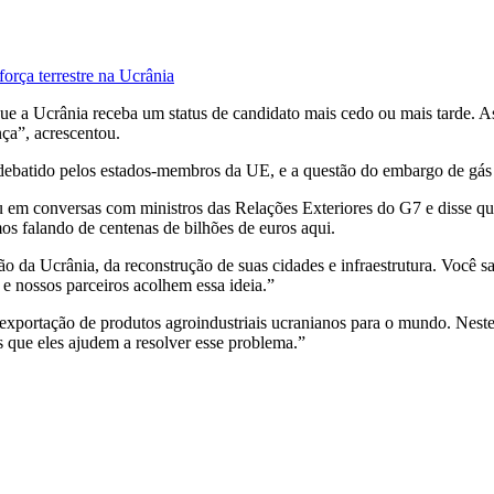
orça terrestre na Ucrânia
que a Ucrânia receba um status de candidato mais cedo ou mais tarde. As
ça”, acrescentou.
debatido pelos estados-membros da UE, e a questão do embargo de gás 
m conversas com ministros das Relações Exteriores do G7 e disse que 
amos falando de centenas de bilhões de euros aqui.
ção da Ucrânia, da reconstrução de suas cidades e infraestrutura. Você 
 e nossos parceiros acolhem essa ideia.”
xportação de produtos agroindustriais ucranianos para o mundo. Neste
 que eles ajudem a resolver esse problema.”