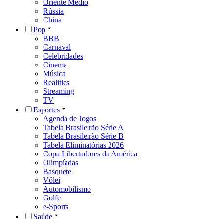
Oriente Médio
Rússia
China
Pop
BBB
Carnaval
Celebridades
Cinema
Música
Realities
Streaming
TV
Esportes
Agenda de Jogos
Tabela Brasileirão Série A
Tabela Brasileirão Série B
Tabela Eliminatórias 2026
Copa Libertadores da América
Olimpíadas
Basquete
Vôlei
Automobilismo
Golfe
e-Sports
Saúde