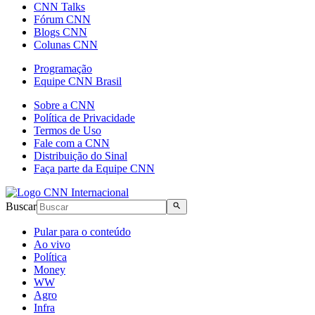
CNN Talks
Fórum CNN
Blogs CNN
Colunas CNN
Programação
Equipe CNN Brasil
Sobre a CNN
Política de Privacidade
Termos de Uso
Fale com a CNN
Distribuição do Sinal
Faça parte da Equipe CNN
Buscar
Pular para o conteúdo
Ao vivo
Política
Money
WW
Agro
Infra