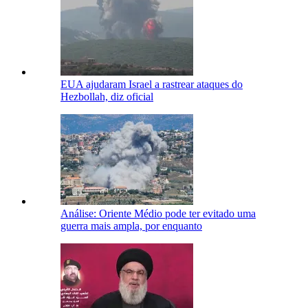
EUA ajudaram Israel a rastrear ataques do
Hezbollah, diz oficial
Análise: Oriente Médio pode ter evitado uma
guerra mais ampla, por enquanto