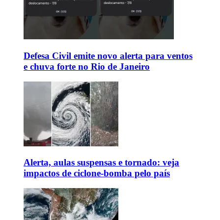
Defesa Civil emite novo alerta para ventos
e chuva forte no Rio de Janeiro
Alerta, aulas suspensas e tornado: veja
impactos de ciclone-bomba pelo país