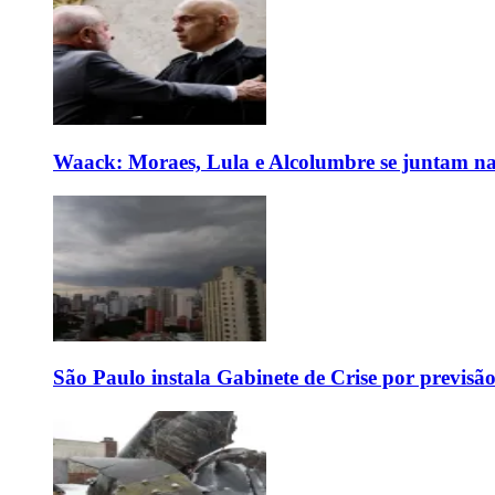
Waack: Moraes, Lula e Alcolumbre se juntam na
São Paulo instala Gabinete de Crise por previsã