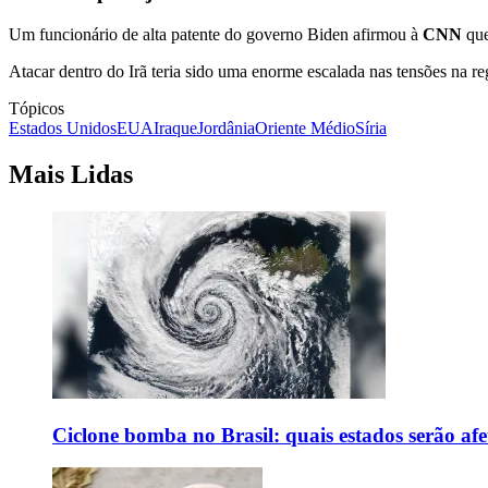
Um funcionário de alta patente do governo Biden afirmou à
CNN
que
Atacar dentro do Irã teria sido uma enorme escalada nas tensões na r
Tópicos
Estados Unidos
EUA
Iraque
Jordânia
Oriente Médio
Síria
Mais Lidas
Ciclone bomba no Brasil: quais estados serão af