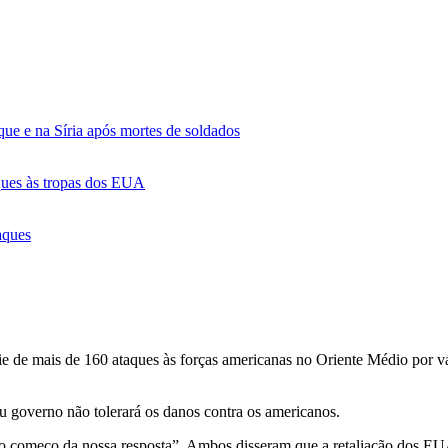
que e na Síria após mortes de soldados
aques às tropas dos EUA
aques
e de mais de 160 ataques às forças americanas no Oriente Médio por vá
 governo não tolerará os danos contra os americanos.
 “o começo da nossa resposta”. Ambos disseram que a retaliação dos E