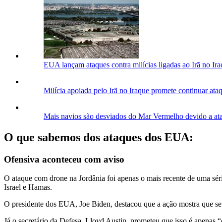
EUA lançam ataques contra milícias ligadas ao Irã no Ira
Milícia apoiada pelo Irã no Iraque promete continuar at
Mais navios são desviados do Mar Vermelho devido a at
O que sabemos dos ataques dos EUA:
Ofensiva aconteceu com aviso
O ataque com drone na Jordânia foi apenas o mais recente de uma séri
Israel e Hamas.
O presidente dos EUA, Joe Biden, destacou que a ação mostra que seu
Já o secretário da Defesa, Lloyd Austin, prometeu que isso é apenas