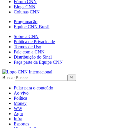
Fórum CNN
Blogs CNN
Colunas CNN
Programação
Equipe CNN Brasil
Sobre a CNN
Política de Privacidade
Termos de Uso
Fale com a CNN
Distribuição do Sinal
Faça parte da Equipe CNN
Buscar
Pular para o conteúdo
Ao vivo
Política
Money
WW
Agro
Infra
Esportes