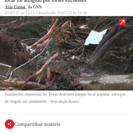
local foi atingido por fortes enchentes
Alaa Elassar
, da CNN
05/07/25 às 13:15
|
Atualizado
05/07/25 às 19:38
Inundações repentinas no Texas destroem parque local popular, esforços
de resgate em andamento
•
Reprodução/Reuters
Compartilhar matéria