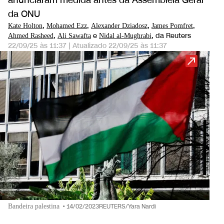
anunciaram medida antes da Assembleia Geral
da ONU
,
,
,
,
Kate Holton
Mohamed Ezz
Alexander Dziadosz
James Pomfret
,
e
, da Reuters
Ahmed Rasheed
Ali Sawafta
Nidal al-Mughrabi
22/09/25 às 11:37
|
Atualizado
22/09/25 às 11:37
Bandeira palestina
•
14/02/2023REUTERS/Yara Nardi