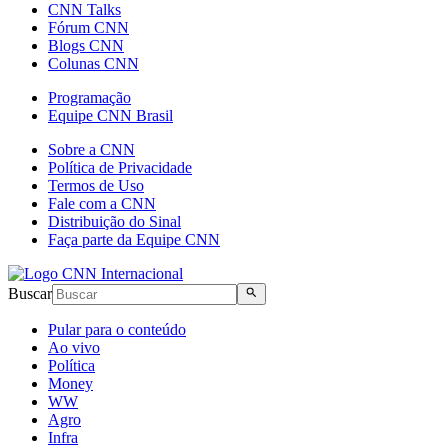
CNN Talks
Fórum CNN
Blogs CNN
Colunas CNN
Programação
Equipe CNN Brasil
Sobre a CNN
Política de Privacidade
Termos de Uso
Fale com a CNN
Distribuição do Sinal
Faça parte da Equipe CNN
Buscar
Pular para o conteúdo
Ao vivo
Política
Money
WW
Agro
Infra