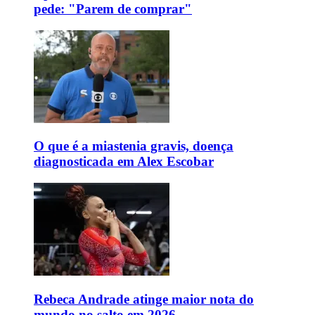
pede: "Parem de comprar"
O que é a miastenia gravis, doença
diagnosticada em Alex Escobar
Rebeca Andrade atinge maior nota do
mundo no salto em 2026