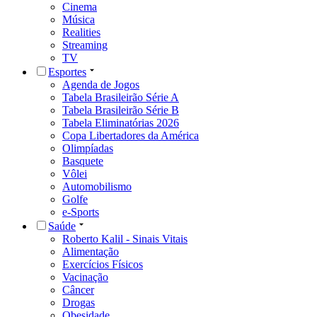
Cinema
Música
Realities
Streaming
TV
Esportes
Agenda de Jogos
Tabela Brasileirão Série A
Tabela Brasileirão Série B
Tabela Eliminatórias 2026
Copa Libertadores da América
Olimpíadas
Basquete
Vôlei
Automobilismo
Golfe
e-Sports
Saúde
Roberto Kalil - Sinais Vitais
Alimentação
Exercícios Físicos
Vacinação
Câncer
Drogas
Obesidade