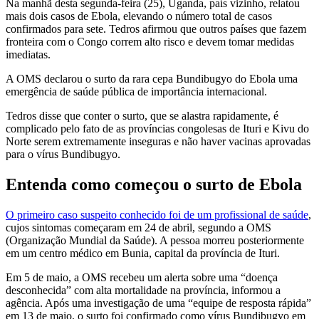
Na manhã desta segunda-feira (25), Uganda, país vizinho, relatou
mais dois casos de Ebola, elevando o número total de casos
confirmados para sete. Tedros afirmou que outros países que fazem
fronteira com o Congo correm alto risco e devem tomar medidas
imediatas.
A OMS declarou o surto da rara cepa Bundibugyo do Ebola uma
emergência de saúde pública de importância internacional.
Tedros disse que conter o surto, que se alastra rapidamente, é
complicado pelo fato de as províncias congolesas de Ituri e Kivu do
Norte serem extremamente inseguras e não haver vacinas aprovadas
para o vírus Bundibugyo.
Entenda como começou o surto de Ebola
O primeiro caso suspeito conhecido foi de um profissional de saúde
,
cujos sintomas começaram em 24 de abril, segundo a OMS
(Organização Mundial da Saúde). A pessoa morreu posteriormente
em um centro médico em Bunia, capital da província de Ituri.
Em 5 de maio, a OMS recebeu um alerta sobre uma “doença
desconhecida” com alta mortalidade na província, informou a
agência. Após uma investigação de uma “equipe de resposta rápida”
em 13 de maio, o surto foi confirmado como vírus Bundibugyo em