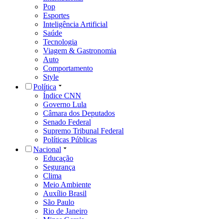
Pop
Esportes
Inteligência Artificial
Saúde
Tecnologia
Viagem & Gastronomia
Auto
Comportamento
Style
Política
Índice CNN
Governo Lula
Câmara dos Deputados
Senado Federal
Supremo Tribunal Federal
Políticas Públicas
Nacional
Educação
Segurança
Clima
Meio Ambiente
Auxílio Brasil
São Paulo
Rio de Janeiro