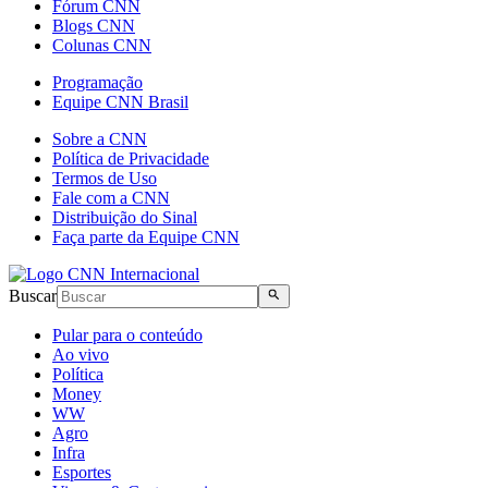
Fórum CNN
Blogs CNN
Colunas CNN
Programação
Equipe CNN Brasil
Sobre a CNN
Política de Privacidade
Termos de Uso
Fale com a CNN
Distribuição do Sinal
Faça parte da Equipe CNN
Buscar
Pular para o conteúdo
Ao vivo
Política
Money
WW
Agro
Infra
Esportes