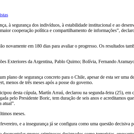
stas
, à segurança dos indivíduos, à estabilidade institucional e ao desenv
 maior cooperação política e compartilhamento de informações”, declaro
irão novamente em 180 dias para avaliar o progresso. Os resultados t
ões Exteriores da Argentina, Pablo Quirno; Bolívia, Fernando Aramayo
e um plano de segurança concreto para o Chile, apesar de esta ser uma 
ert, menos de três meses após a posse do governo.
cipou desta cúpula, Martín Arraú, declarou na segunda-feira (25), em c
lgada pelo Presidente Boric, tem duração de seis anos e acreditamos que
a atual”.
últimos meses.
vereiro, e a insegurança já se configura como uma questão decisiva pa
desmantelar grupos criminosos designados como terroristas, enquanto