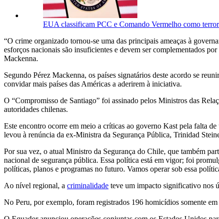
EUA classificam PCC e Comando Vermelho como terrori
“O crime organizado tornou-se uma das principais ameaças à governança
esforços nacionais são insuficientes e devem ser complementados por
Mackenna.
Segundo Pérez Mackenna, os países signatários deste acordo se reun
convidar mais países das Américas a aderirem à iniciativa.
O “Compromisso de Santiago” foi assinado pelos Ministros das Relaç
autoridades chilenas.
Este encontro ocorre em meio a críticas ao governo Kast pela falta d
levou à renúncia da ex-Ministra da Segurança Pública, Trinidad Stein
Por sua vez, o atual Ministro da Segurança do Chile, que também parti
nacional de segurança pública. Essa política está em vigor; foi promu
políticas, planos e programas no futuro. Vamos operar sob essa polític
Ao nível regional, a
criminalidade
teve um impacto significativo nos 
No Peru, por exemplo, foram registrados 196 homicídios somente em fe
O Equador anunciou operações conjuntas com os Estados Unidos para 