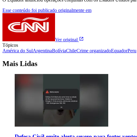
Esse conteúdo foi publicado originalmente em
Ver original
Tópicos
América do Sul
Argentina
Bolívia
Chile
Crime organizado
Equador
Peru
Mais Lidas
Defesa Civil emite alerta severo para fortes vent