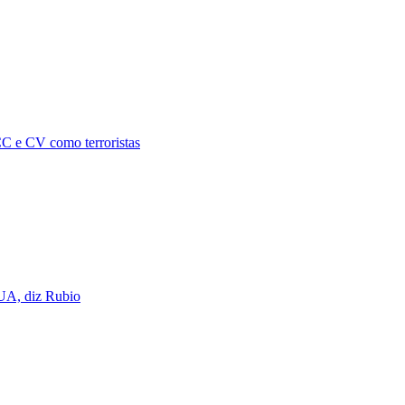
C e CV como terroristas
UA, diz Rubio