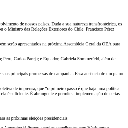
olvimento de nossos países. Dada a sua natureza transfronteiriça, os
u o Ministro das Relações Exteriores do Chile, Francisco Pérez
ambém serão apresentados na próxima Assembleia Geral da OEA para
; Peru, Carlos Pareja; e Equador, Gabriela Sommerfeld, além de
de suas principais promessas de campanha. Essa ausência de um plano
oletiva de imprensa, que “o primeiro passo é que haja uma política
 ela é suficiente. É abrangente e permite a implementação de certas
ra as próximas eleições presidenciais.
 a Argentina já firmou acordos semelhantes com Washington.