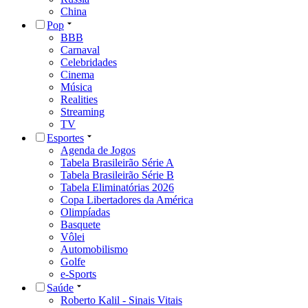
China
Pop
BBB
Carnaval
Celebridades
Cinema
Música
Realities
Streaming
TV
Esportes
Agenda de Jogos
Tabela Brasileirão Série A
Tabela Brasileirão Série B
Tabela Eliminatórias 2026
Copa Libertadores da América
Olimpíadas
Basquete
Vôlei
Automobilismo
Golfe
e-Sports
Saúde
Roberto Kalil - Sinais Vitais