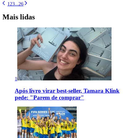
1
2
3
...
26
Mais lidas
1
Após livro virar best-seller, Tamara Klink
pede: "Parem de comprar"