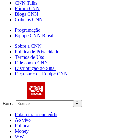
CNN Talks
Fórum CNN
Blogs CNN
Colunas CNN
Programação
Equipe CNN Brasil
Sobre a CNN
Política de Privacidade
Termos de Uso
Fale com a CNN
Distribuição do Sinal
Faça parte da Equipe CNN
Buscar
Pular para o conteúdo
Ao vivo
Política
Money
WW