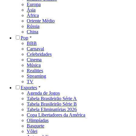
Europa
Ásia
África
Oriente Médio
Rússia
China
Pop
BBB
Carnaval
Celebridades
Cinema
Música
Realities
Streaming
TV
Esportes
Agenda de Jogos
Tabela Brasileirão Série A
Tabela Brasileirão Série B
Tabela Eliminatórias 2026
Copa Libertadores da América
Olimpíadas
Basquete
Vôlei