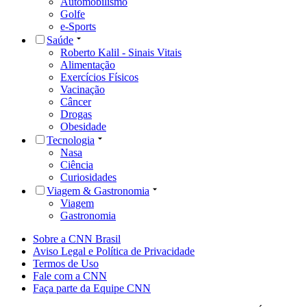
Automobilismo
Golfe
e-Sports
Saúde
Roberto Kalil - Sinais Vitais
Alimentação
Exercícios Físicos
Vacinação
Câncer
Drogas
Obesidade
Tecnologia
Nasa
Ciência
Curiosidades
Viagem & Gastronomia
Viagem
Gastronomia
Sobre a CNN Brasil
Aviso Legal e Política de Privacidade
Termos de Uso
Fale com a CNN
Faça parte da Equipe CNN