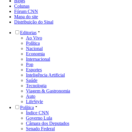
Blogs
Colunas
Fórum CNN
Mapa do site
Distribuição do Sinal
Editorias
Ao Vivo
Política
Nacional
Economia
Internacional
Pop
Esportes
Inteligência Artificial
Saúde
Tecnologia
Viagem & Gastronomia
Auto
LifeStyle
Política
Índice CNN
Governo Lula
Câmara dos Deputados
Senado Federal