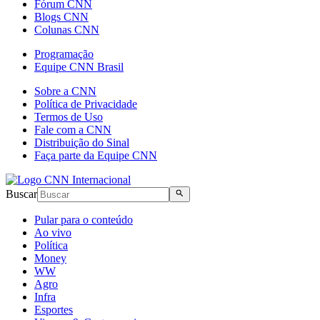
Fórum CNN
Blogs CNN
Colunas CNN
Programação
Equipe CNN Brasil
Sobre a CNN
Política de Privacidade
Termos de Uso
Fale com a CNN
Distribuição do Sinal
Faça parte da Equipe CNN
Buscar
Pular para o conteúdo
Ao vivo
Política
Money
WW
Agro
Infra
Esportes