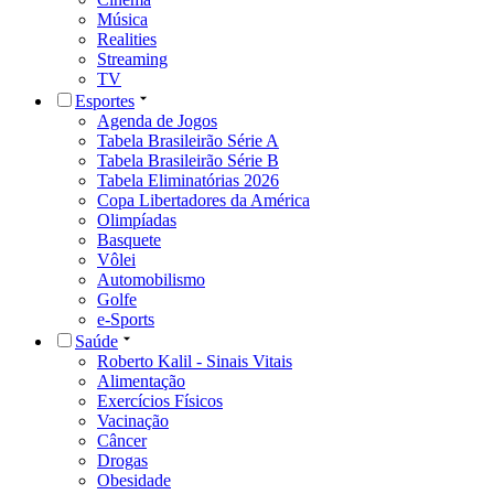
Música
Realities
Streaming
TV
Esportes
Agenda de Jogos
Tabela Brasileirão Série A
Tabela Brasileirão Série B
Tabela Eliminatórias 2026
Copa Libertadores da América
Olimpíadas
Basquete
Vôlei
Automobilismo
Golfe
e-Sports
Saúde
Roberto Kalil - Sinais Vitais
Alimentação
Exercícios Físicos
Vacinação
Câncer
Drogas
Obesidade