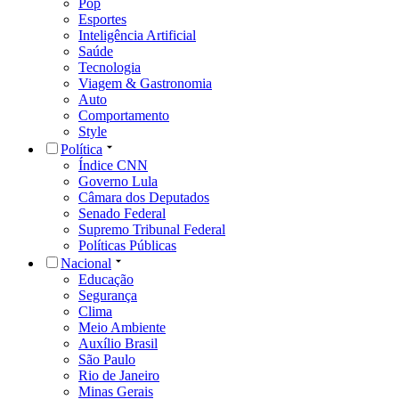
Pop
Esportes
Inteligência Artificial
Saúde
Tecnologia
Viagem & Gastronomia
Auto
Comportamento
Style
Política
Índice CNN
Governo Lula
Câmara dos Deputados
Senado Federal
Supremo Tribunal Federal
Políticas Públicas
Nacional
Educação
Segurança
Clima
Meio Ambiente
Auxílio Brasil
São Paulo
Rio de Janeiro
Minas Gerais