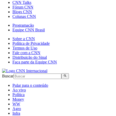
CNN Talks
Fórum CNN
Blogs CNN
Colunas CNN
Programação
Equipe CNN Brasil
Sobre a CNN
Política de Privacidade
Termos de Uso
Fale com a CNN
Distribuição do Sinal
Faça parte da Equipe CNN
Buscar
Pular para o conteúdo
Ao vivo
Política
Money
WW
Agro
Infra