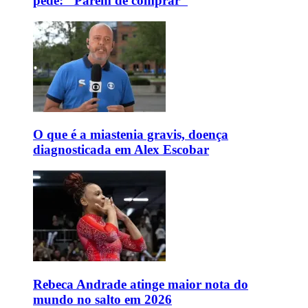
pede: "Parem de comprar"
O que é a miastenia gravis, doença
diagnosticada em Alex Escobar
Rebeca Andrade atinge maior nota do
mundo no salto em 2026