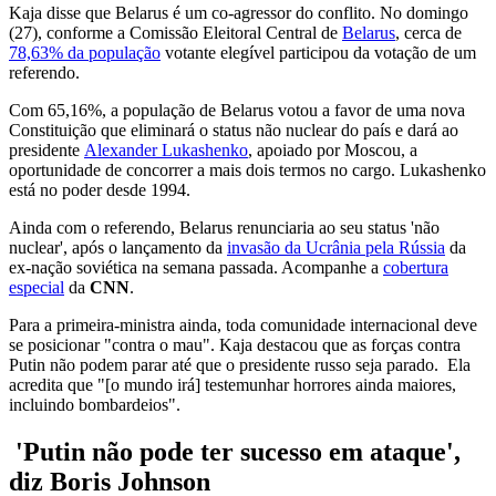
Kaja disse que Belarus é um co-agressor do conflito. No domingo
(27), conforme a Comissão Eleitoral Central de
Belarus
, cerca de
78,63% da população
votante elegível participou da votação de um
referendo.
Com 65,16%, a população de Belarus votou a favor de uma nova
Constituição que eliminará o status não nuclear do país e dará ao
presidente
Alexander Lukashenko
, apoiado por Moscou, a
oportunidade de concorrer a mais dois termos no cargo. Lukashenko
está no poder desde 1994.
Ainda com o referendo, Belarus renunciaria ao seu status 'não
nuclear', após o lançamento da
invasão da Ucrânia pela Rússia
da
ex-nação soviética na semana passada. Acompanhe a
cobertura
especial
da
CNN
.
Para a primeira-ministra ainda, toda comunidade internacional deve
se posicionar "contra o mau". Kaja destacou que as forças contra
Putin não podem parar até que o presidente russo seja parado. Ela
acredita que "[o mundo irá] testemunhar horrores ainda maiores,
incluindo bombardeios".
'Putin não pode ter sucesso em ataque',
diz Boris Johnson