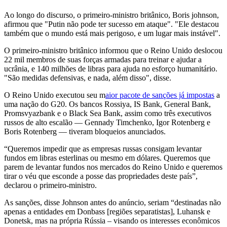
Ao longo do discurso, o primeiro-ministro britânico, Boris johnson,
afirmou que "Putin não pode ter sucesso em ataque". "Ele destacou
também que o mundo está mais perigoso, e um lugar mais instável".
O primeiro-ministro britânico informou que o Reino Unido deslocou
22 mil membros de suas forças armadas para treinar e ajudar a
ucrânia, e 140 milhões de libras para ajuda no esforço humanitário.
"São medidas defensivas, e nada, além disso", disse.
O Reino Unido executou seu m
aior pacote de sanções já impostas
a
uma nação do G20. Os bancos Rossiya, IS Bank, General Bank,
Promsvyazbank e o Black Sea Bank, assim como três executivos
russos de alto escalão — Gennady Timchenko, Igor Rotenberg e
Boris Rotenberg — tiveram bloqueios anunciados.
“Queremos impedir que as empresas russas consigam levantar
fundos em libras esterlinas ou mesmo em dólares. Queremos que
parem de levantar fundos nos mercados do Reino Unido e queremos
tirar o véu que esconde a posse das propriedades deste país”,
declarou o primeiro-ministro.
As sanções, disse Johnson antes do anúncio, seriam “destinadas não
apenas a entidades em Donbass [regiões separatistas], Luhansk e
Donetsk, mas na própria Rússia – visando os interesses econômicos