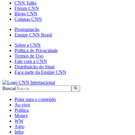
CNN Talks
Fórum CNN
Blogs CNN
Colunas CNN
Programação
Equipe CNN Brasil
Sobre a CNN
Política de Privacidade
Termos de Uso
Fale com a CNN
Distribuição do Sinal
Faça parte da Equipe CNN
Buscar
Pular para o conteúdo
Ao vivo
Política
Money
WW
Agro
Infra