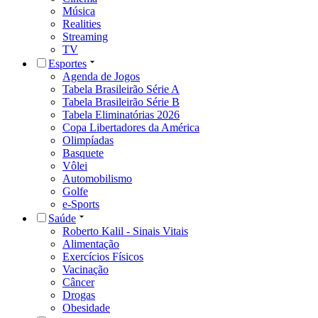
Música
Realities
Streaming
TV
Esportes
Agenda de Jogos
Tabela Brasileirão Série A
Tabela Brasileirão Série B
Tabela Eliminatórias 2026
Copa Libertadores da América
Olimpíadas
Basquete
Vôlei
Automobilismo
Golfe
e-Sports
Saúde
Roberto Kalil - Sinais Vitais
Alimentação
Exercícios Físicos
Vacinação
Câncer
Drogas
Obesidade