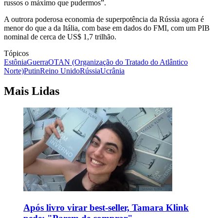
russos o máximo que pudermos”.
A outrora poderosa economia de superpotência da Rússia agora é
menor do que a da Itália, com base em dados do FMI, com um PIB
nominal de cerca de US$ 1,7 trilhão.
Tópicos
Estônia
Guerra
OTAN (Organização do Tratado do Atlântico
Norte)
Putin
Reino Unido
Rússia
Ucrânia
Mais Lidas
Após livro virar best-seller, Tamara Klink