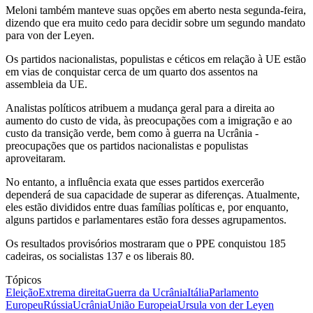
Meloni também manteve suas opções em aberto nesta segunda-feira,
dizendo que era muito cedo para decidir sobre um segundo mandato
para von der Leyen.
Os partidos nacionalistas, populistas e céticos em relação à UE estão
em vias de conquistar cerca de um quarto dos assentos na
assembleia da UE.
Analistas políticos atribuem a mudança geral para a direita ao
aumento do custo de vida, às preocupações com a imigração e ao
custo da transição verde, bem como à guerra na Ucrânia -
preocupações que os partidos nacionalistas e populistas
aproveitaram.
No entanto, a influência exata que esses partidos exercerão
dependerá de sua capacidade de superar as diferenças. Atualmente,
eles estão divididos entre duas famílias políticas e, por enquanto,
alguns partidos e parlamentares estão fora desses agrupamentos.
Os resultados provisórios mostraram que o PPE conquistou 185
cadeiras, os socialistas 137 e os liberais 80.
Tópicos
Eleição
Extrema direita
Guerra da Ucrânia
Itália
Parlamento
Europeu
Rússia
Ucrânia
União Europeia
Ursula von der Leyen