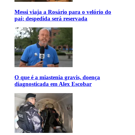
Messi viaja a Rosário para o velório do
pai; despedida será reservada
O que é a miastenia gravis, doença
diagnosticada em Alex Escobar