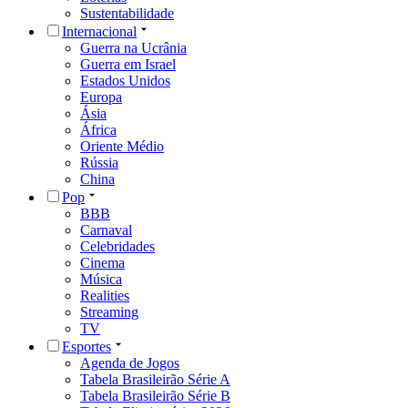
Sustentabilidade
Internacional
Guerra na Ucrânia
Guerra em Israel
Estados Unidos
Europa
Ásia
África
Oriente Médio
Rússia
China
Pop
BBB
Carnaval
Celebridades
Cinema
Música
Realities
Streaming
TV
Esportes
Agenda de Jogos
Tabela Brasileirão Série A
Tabela Brasileirão Série B