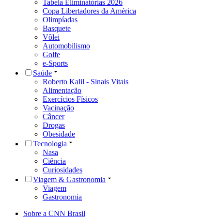
Tabela Eliminatórias 2026
Copa Libertadores da América
Olimpíadas
Basquete
Vôlei
Automobilismo
Golfe
e-Sports
Saúde
Roberto Kalil - Sinais Vitais
Alimentação
Exercícios Físicos
Vacinação
Câncer
Drogas
Obesidade
Tecnologia
Nasa
Ciência
Curiosidades
Viagem & Gastronomia
Viagem
Gastronomia
Sobre a CNN Brasil