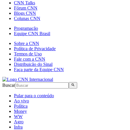
CNN Talks
Fórum CNN
Blogs CNN
Colunas CNN
Programação
Equipe CNN Brasil
Sobre a CNN
Política de Privacidade
Termos de Uso
Fale com a CNN
Distribuição do Sinal
Faça parte da Equipe CNN
Buscar
Pular para o conteúdo
Ao vivo
Política
Money
WW
Agro
Infra