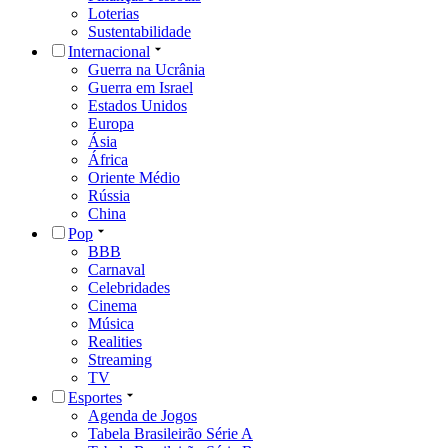
Loterias
Sustentabilidade
Internacional
Guerra na Ucrânia
Guerra em Israel
Estados Unidos
Europa
Ásia
África
Oriente Médio
Rússia
China
Pop
BBB
Carnaval
Celebridades
Cinema
Música
Realities
Streaming
TV
Esportes
Agenda de Jogos
Tabela Brasileirão Série A