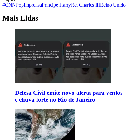
#CNNPop
Imprensa
Príncipe Harry
Rei Charles III
Reino Unido
Mais Lidas
Defesa Civil emite novo alerta para ventos
e chuva forte no Rio de Janeiro