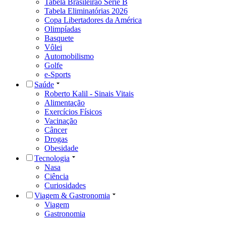
Tabela Brasileirão Série B
Tabela Eliminatórias 2026
Copa Libertadores da América
Olimpíadas
Basquete
Vôlei
Automobilismo
Golfe
e-Sports
Saúde
Roberto Kalil - Sinais Vitais
Alimentação
Exercícios Físicos
Vacinação
Câncer
Drogas
Obesidade
Tecnologia
Nasa
Ciência
Curiosidades
Viagem & Gastronomia
Viagem
Gastronomia