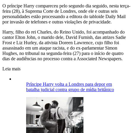
O príncipe Harry compareceu pelo segundo dia seguido, nesta terça-
feira (28), à Suprema Corte de Londres, onde ele e outras seis
personalidades estão processando a editora do tabloide Daily Mail
por invasão de telefones e outras violações de privacidade.
Harry, filho do rei Charles, do Reino Unido, foi acompanhado do
cantor Elton John, o marido dele, David Furnish, das atrizes Sadie
Frost e Liz Hurley, da ativista Doreen Lawrence, cujo filho foi
assassinado em um ataque racista, e do ex-parlamentar Simon
Hughes, no tribunal na segunda-feira (27) para o início de quatro
dias de audiências no processo contra a Associated Newspapers.
Leia mais
Príncipe Harry volta a Londres para depor em
batalha judicial contra grupo de mídia britânico