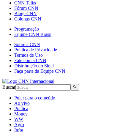
CNN Talks
Fórum CNN
Blogs CNN
Colunas CNN
Programação
Equipe CNN Brasil
Sobre a CNN
Política de Privacidade
Termos de Uso
Fale com a CNN
Distribuição do Sinal
Faça parte da Equipe CNN
Buscar
Pular para o conteúdo
Ao vivo
Política
Money
WW
Agro
Infra