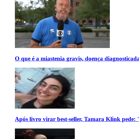
O que é a miastenia gravis, doença diagnostica
Após livro virar best-seller, Tamara Klink pede