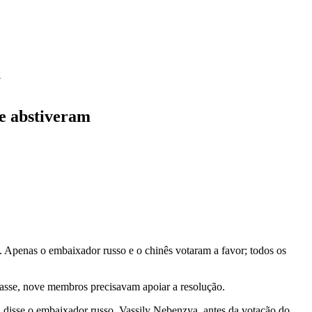
U
se abstiveram
). Apenas o embaixador russo e o chinês votaram a favor; todos os
ssasse, nove membros precisavam apoiar a resolução.
, disse o embaixador russo, Vassily Nebenzya, antes da votação do