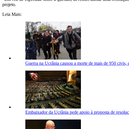
projeto.
Leia Mais:
Guerra na Ucrânia causou a morte de mais de 950 civis
Embaixador da Ucrânia pede apoio à proposta de resol