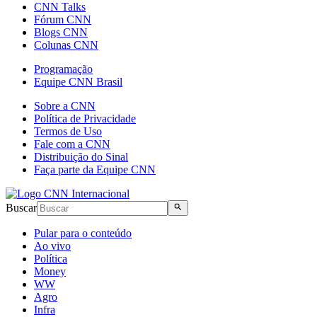
CNN Talks
Fórum CNN
Blogs CNN
Colunas CNN
Programação
Equipe CNN Brasil
Sobre a CNN
Política de Privacidade
Termos de Uso
Fale com a CNN
Distribuição do Sinal
Faça parte da Equipe CNN
Buscar
Pular para o conteúdo
Ao vivo
Política
Money
WW
Agro
Infra