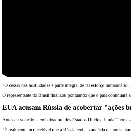
"O cessar das hostilidades é parte integral de tal esforço humanitário
O representante do Brasil finalizou pontuando que o país continuará 
EUA acusam Rússia de acobertar "ações b
Antes da votação, a embaixadora dos Estados Unidos, Linda Thomas-Gr
“É realmente inconcebível que a Rússia tenha a audácia de apresenta