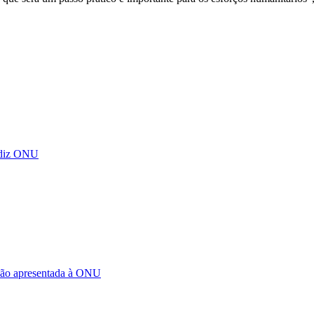
, diz ONU
ução apresentada à ONU