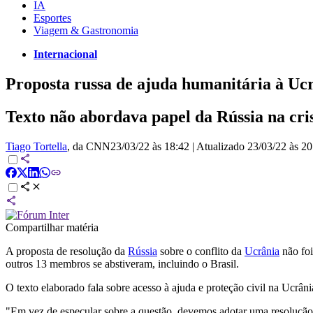
IA
Esportes
Viagem & Gastronomia
Internacional
Proposta russa de ajuda humanitária à Uc
Texto não abordava papel da Rússia na cri
Tiago Tortella
, da CNN
23/03/22 às 18:42
|
Atualizado
23/03/22 às 20
Compartilhar matéria
A proposta de resolução da
Rússia
sobre o conflito da
Ucrânia
não fo
outros 13 membros se abstiveram, incluindo o Brasil.
O texto elaborado fala sobre acesso à ajuda e proteção civil na Ucrâ
"Em vez de especular sobre a questão, devemos adotar uma resolução 