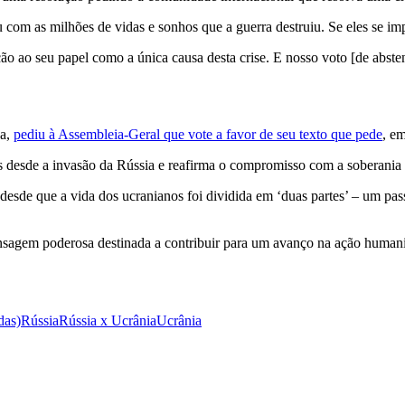
com as milhões de vidas e sonhos que a guerra destruiu. Se eles se imp
ao seu papel como a única causa desta crise. E nosso voto [de absten
ya,
pediu à Assembleia-Geral que vote a favor de seu texto que pede
, e
desde a invasão da Rússia e reafirma o compromisso com a soberania d
de que a vida dos ucranianos foi dividida em ‘duas partes’ – um passa
sagem poderosa destinada a contribuir para um avanço na ação humanit
das)
Rússia
Rússia x Ucrânia
Ucrânia