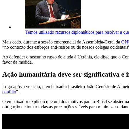
Temos utilizado recursos diplomáticos para resolver a que
Mais cedo, durante a sessão emergencial da Assembleia-Geral da
ON
“no contexto dos esforços anti-russos ou de nossos colegas ocidentais
Ao defender o rascunho russo de ajuda à Ucrânia, ele disse que o Con
favor da medida.
Ação humanitária deve ser significativa e i
Logo após a votação, o embaixador brasileiro João Genésio de Almeida
conflito
".
O embaixador explicou que um dos motivos para o Brasil se abster na 
obrigação de tomar todas as precauções viáveis para minimizar o dano a