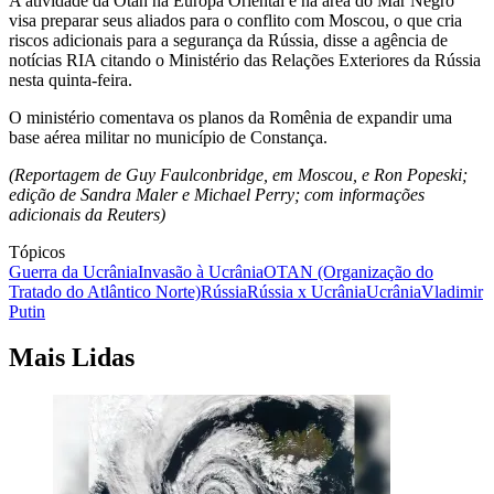
A atividade da Otan na Europa Oriental e na área do Mar Negro
visa preparar seus aliados para o conflito com Moscou, o que cria
riscos adicionais para a segurança da Rússia, disse a agência de
notícias RIA citando o Ministério das Relações Exteriores da Rússia
nesta quinta-feira.
O ministério comentava os planos da Romênia de expandir uma
base aérea militar no município de Constança.
(Reportagem de Guy Faulconbridge, em Moscou, e Ron Popeski;
edição de Sandra Maler e Michael Perry; com informações
adicionais da Reuters)
Tópicos
Guerra da Ucrânia
Invasão à Ucrânia
OTAN (Organização do
Tratado do Atlântico Norte)
Rússia
Rússia x Ucrânia
Ucrânia
Vladimir
Putin
Mais Lidas