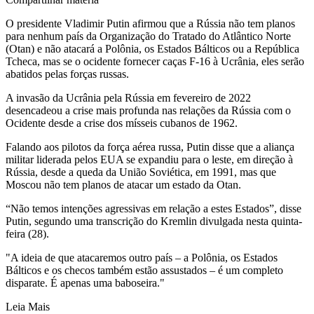
O presidente Vladimir Putin afirmou que a Rússia não tem planos
para nenhum país da Organização do Tratado do Atlântico Norte
(Otan) e não atacará a Polônia, os Estados Bálticos ou a República
Tcheca, mas se o ocidente fornecer caças F-16 à Ucrânia, eles serão
abatidos pelas forças russas.
A invasão da Ucrânia pela Rússia em fevereiro de 2022
desencadeou a crise mais profunda nas relações da Rússia com o
Ocidente desde a crise dos mísseis cubanos de 1962.
Falando aos pilotos da força aérea russa, Putin disse que a aliança
militar liderada pelos EUA se expandiu para o leste, em direção à
Rússia, desde a queda da União Soviética, em 1991, mas que
Moscou não tem planos de atacar um estado da Otan.
“Não temos intenções agressivas em relação a estes Estados”, disse
Putin, segundo uma transcrição do Kremlin divulgada nesta quinta-
feira (28).
"A ideia de que atacaremos outro país – a Polônia, os Estados
Bálticos e os checos também estão assustados – é um completo
disparate. É apenas uma baboseira."
Leia Mais