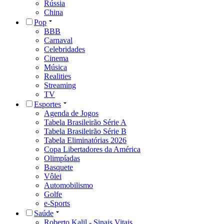
Rússia
China
Pop
BBB
Carnaval
Celebridades
Cinema
Música
Realities
Streaming
TV
Esportes
Agenda de Jogos
Tabela Brasileirão Série A
Tabela Brasileirão Série B
Tabela Eliminatórias 2026
Copa Libertadores da América
Olimpíadas
Basquete
Vôlei
Automobilismo
Golfe
e-Sports
Saúde
Roberto Kalil - Sinais Vitais