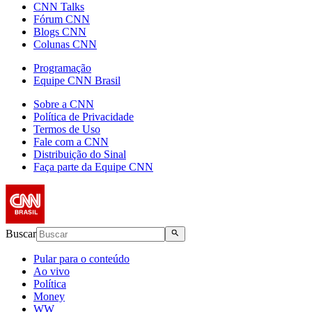
CNN Talks
Fórum CNN
Blogs CNN
Colunas CNN
Programação
Equipe CNN Brasil
Sobre a CNN
Política de Privacidade
Termos de Uso
Fale com a CNN
Distribuição do Sinal
Faça parte da Equipe CNN
Buscar
Pular para o conteúdo
Ao vivo
Política
Money
WW