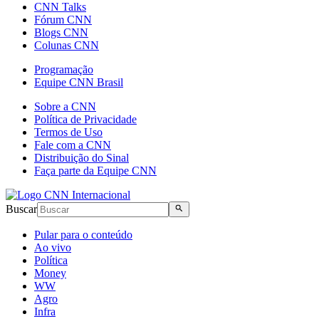
CNN Talks
Fórum CNN
Blogs CNN
Colunas CNN
Programação
Equipe CNN Brasil
Sobre a CNN
Política de Privacidade
Termos de Uso
Fale com a CNN
Distribuição do Sinal
Faça parte da Equipe CNN
Buscar
Pular para o conteúdo
Ao vivo
Política
Money
WW
Agro
Infra