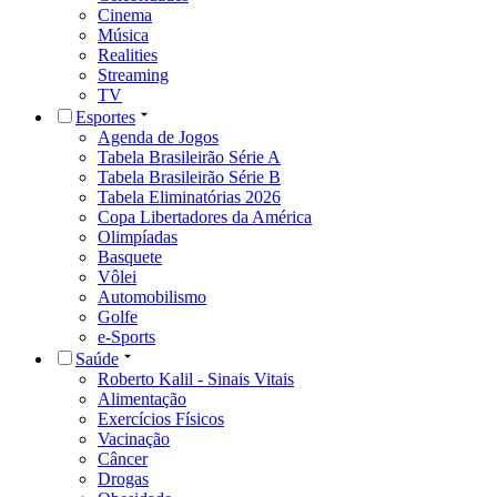
Cinema
Música
Realities
Streaming
TV
Esportes
Agenda de Jogos
Tabela Brasileirão Série A
Tabela Brasileirão Série B
Tabela Eliminatórias 2026
Copa Libertadores da América
Olimpíadas
Basquete
Vôlei
Automobilismo
Golfe
e-Sports
Saúde
Roberto Kalil - Sinais Vitais
Alimentação
Exercícios Físicos
Vacinação
Câncer
Drogas