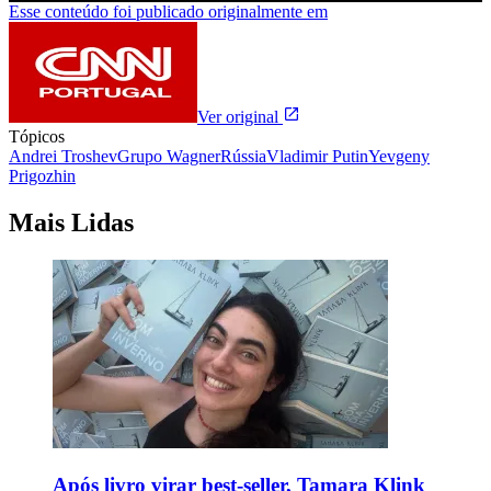
Esse conteúdo foi publicado originalmente em
Ver original
Tópicos
Andrei Troshev
Grupo Wagner
Rússia
Vladimir Putin
Yevgeny
Prigozhin
Mais Lidas
Após livro virar best-seller, Tamara Klink