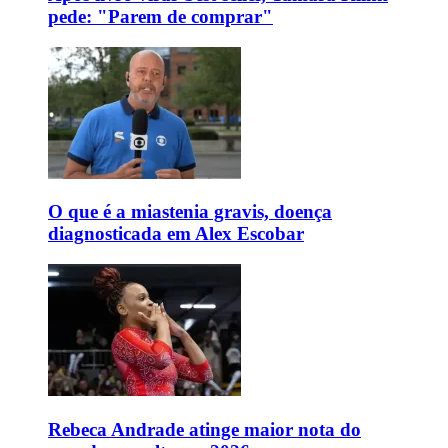
pede: "Parem de comprar"
O que é a miastenia gravis, doença
diagnosticada em Alex Escobar
Rebeca Andrade atinge maior nota do