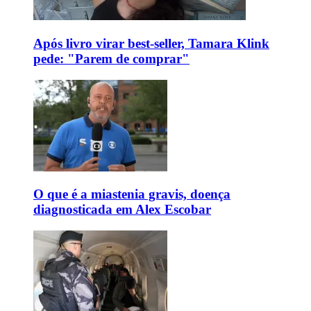
Após livro virar best-seller, Tamara Klink
pede: "Parem de comprar"
O que é a miastenia gravis, doença
diagnosticada em Alex Escobar