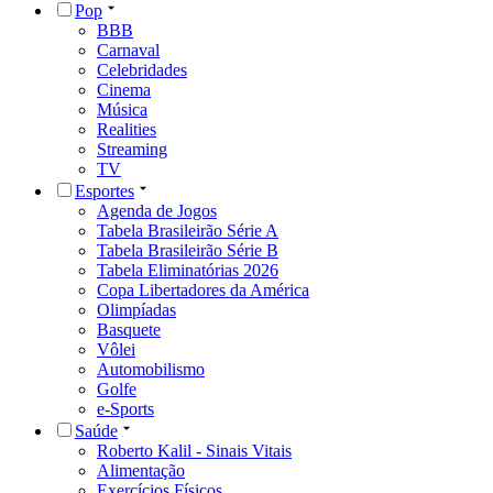
Pop
BBB
Carnaval
Celebridades
Cinema
Música
Realities
Streaming
TV
Esportes
Agenda de Jogos
Tabela Brasileirão Série A
Tabela Brasileirão Série B
Tabela Eliminatórias 2026
Copa Libertadores da América
Olimpíadas
Basquete
Vôlei
Automobilismo
Golfe
e-Sports
Saúde
Roberto Kalil - Sinais Vitais
Alimentação
Exercícios Físicos