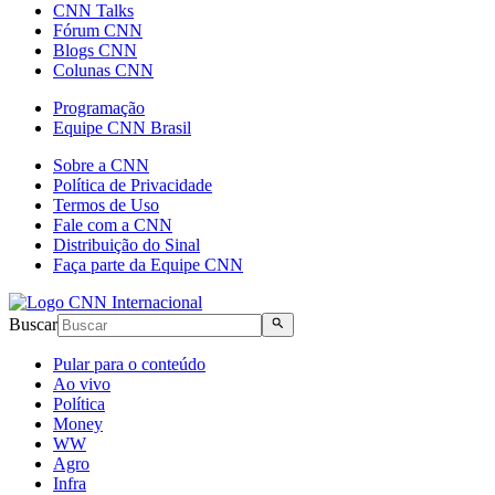
CNN Talks
Fórum CNN
Blogs CNN
Colunas CNN
Programação
Equipe CNN Brasil
Sobre a CNN
Política de Privacidade
Termos de Uso
Fale com a CNN
Distribuição do Sinal
Faça parte da Equipe CNN
Buscar
Pular para o conteúdo
Ao vivo
Política
Money
WW
Agro
Infra