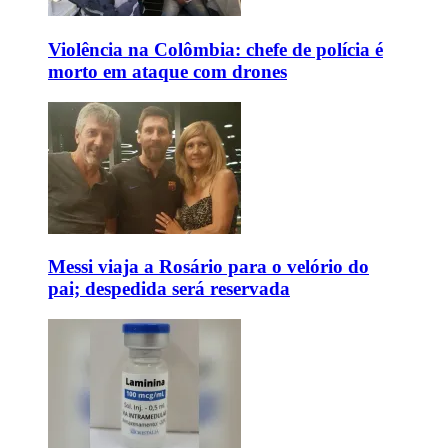
Violência na Colômbia: chefe de polícia é
morto em ataque com drones
Messi viaja a Rosário para o velório do
pai; despedida será reservada