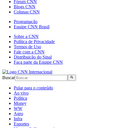
Fórum CNN
Blogs CNN
Colunas CNN
Programação
Equipe CNN Brasil
Sobre a CNN
Política de Privacidade
Termos de Uso
Fale com a CNN
Distribuição do Sinal
Faça parte da Equipe CNN
Buscar
Pular para o conteúdo
Ao vivo
Política
Money
WW
Agro
Infra
Esportes