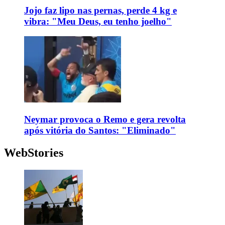
Jojo faz lipo nas pernas, perde 4 kg e
vibra: "Meu Deus, eu tenho joelho"
Neymar provoca o Remo e gera revolta
após vitória do Santos: "Eliminado"
WebStories