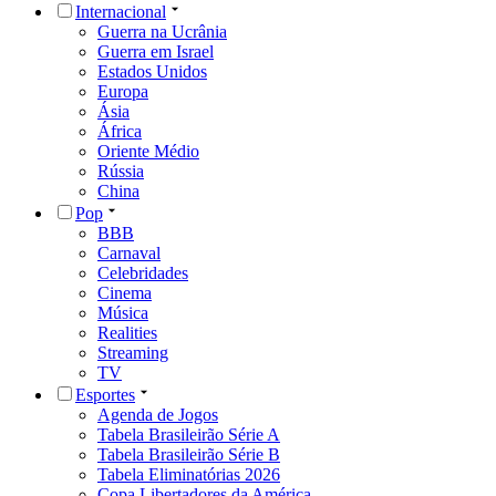
Internacional
Guerra na Ucrânia
Guerra em Israel
Estados Unidos
Europa
Ásia
África
Oriente Médio
Rússia
China
Pop
BBB
Carnaval
Celebridades
Cinema
Música
Realities
Streaming
TV
Esportes
Agenda de Jogos
Tabela Brasileirão Série A
Tabela Brasileirão Série B
Tabela Eliminatórias 2026
Copa Libertadores da América