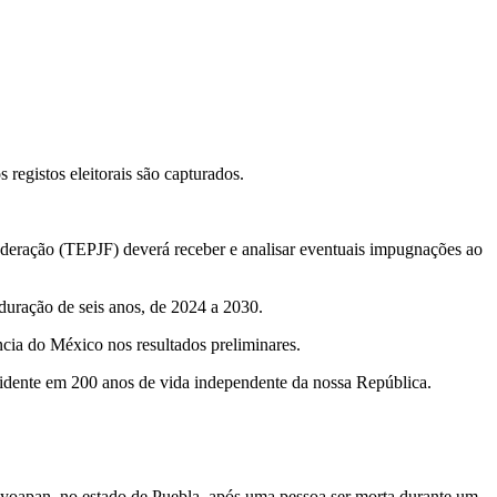
egistos eleitorais são capturados.
ederação (TEPJF) deverá receber e analisar eventuais impugnações ao
duração de seis anos, de 2024 a 2030.
ia do México nos resultados preliminares.
sidente em 200 anos de vida independente da nossa República.
eyoapan, no estado de Puebla, após uma pessoa ser morta durante um