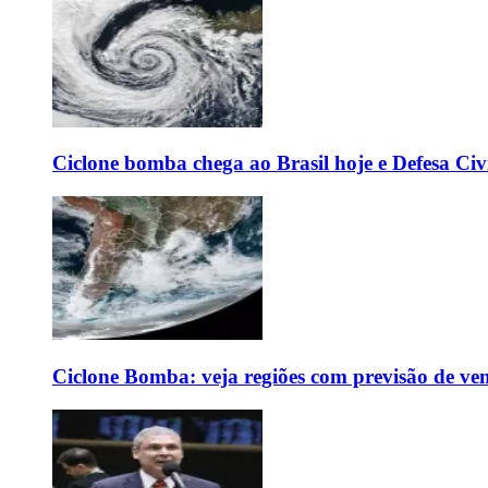
Ciclone bomba chega ao Brasil hoje e Defesa Civi
Ciclone Bomba: veja regiões com previsão de ven