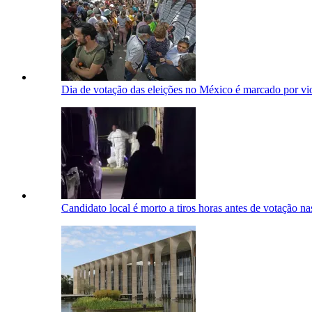
Dia de votação das eleições no México é marcado por viol
Candidato local é morto a tiros horas antes de votação n