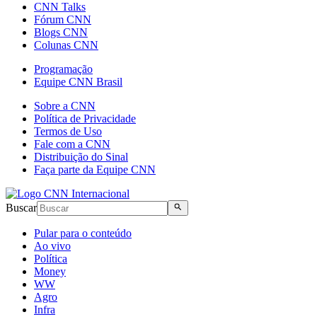
CNN Talks
Fórum CNN
Blogs CNN
Colunas CNN
Programação
Equipe CNN Brasil
Sobre a CNN
Política de Privacidade
Termos de Uso
Fale com a CNN
Distribuição do Sinal
Faça parte da Equipe CNN
Buscar
Pular para o conteúdo
Ao vivo
Política
Money
WW
Agro
Infra