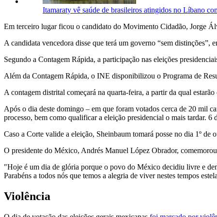
Itamaraty vê saúde de brasileiros atingidos no Líbano com
Em terceiro lugar ficou o candidato do Movimento Cidadão, Jorge Á
A candidata vencedora disse que terá um governo “sem distinções”, e
Segundo a Contagem Rápida, a participação nas eleições presidenciais
Além da Contagem Rápida, o INE disponibilizou o Programa de Resulta
A contagem distrital começará na quarta-feira, a partir da qual estarão
Após o dia deste domingo – em que foram votados cerca de 20 mil car
processo, bem como qualificar a eleição presidencial o mais tardar. 6 
Caso a Corte valide a eleição, Sheinbaum tomará posse no dia 1º de 
O presidente do México, Andrés Manuel López Obrador, comemorou que
"Hoje é um dia de glória porque o povo do México decidiu livre e d
Parabéns a todos nós que temos a alegria de viver nestes tempos este
Violência
O dia de votação das eleições gerais mexicanas
foi marcado por violên