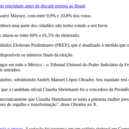
o prioridade antes de discutir retorno ao Brasil
lvarez Máynez, com entre 9,9% e 10,8% dos votos.
mbora uma parte dos cidadãos não tenha votado a seu favor.
 situou-se entre 60% e 61,5% do eleitorado.
dos Eleitorais Preliminares (PREP), que é atualizado à medida que os r
 disponíveis os números finais da eleição.
gos em todo o México – o Tribunal Eleitoral do Poder Judiciário da F
de setembro.
outubro, substituindo Andrés Manuel López Obrador. Seu mandato terá 
 a candidata oficial Claudia Sheinbaum foi a vencedora da Presidênc
emocraticamente que Claudia Sheinbaum se torna a primeira mulher pre
lares de orgulho e transformação", disse Obrador no X.
cia e atrasos
. A votação foi suspensa em um colégio eleitoral em Com