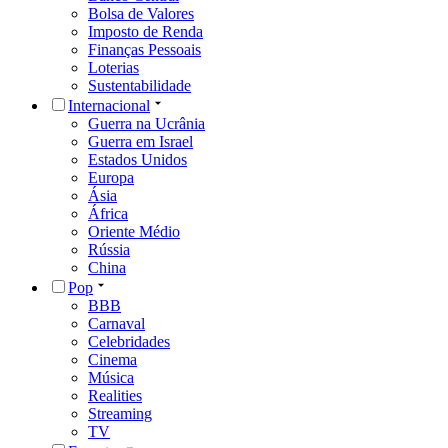
Bolsa de Valores
Imposto de Renda
Finanças Pessoais
Loterias
Sustentabilidade
Internacional
Guerra na Ucrânia
Guerra em Israel
Estados Unidos
Europa
Ásia
África
Oriente Médio
Rússia
China
Pop
BBB
Carnaval
Celebridades
Cinema
Música
Realities
Streaming
TV