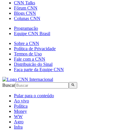
CNN Talks
Fórum CNN
Blogs CNN
Colunas CNN
Programação
Equipe CNN Brasil
Sobre a CNN
Política de Privacidade
Termos de Uso
Fale com a CNN
Distribuição do Sinal
Faça parte da Equipe CNN
Buscar
Pular para o conteúdo
Ao vivo
Política
Money
WW
Agro
Infra