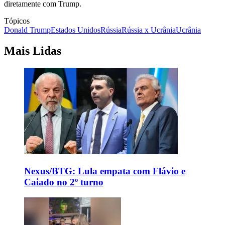
diretamente com Trump.
Tópicos
Donald Trump
Estados Unidos
Rússia
Rússia x Ucrânia
Ucrânia
Mais Lidas
Nexus/BTG: Lula empata com Flávio e
Caiado no 2º turno