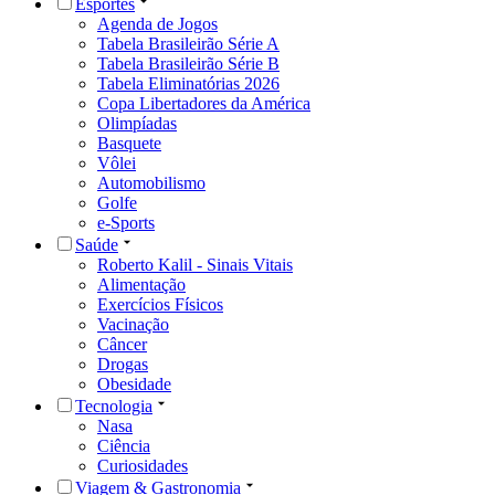
Esportes
Agenda de Jogos
Tabela Brasileirão Série A
Tabela Brasileirão Série B
Tabela Eliminatórias 2026
Copa Libertadores da América
Olimpíadas
Basquete
Vôlei
Automobilismo
Golfe
e-Sports
Saúde
Roberto Kalil - Sinais Vitais
Alimentação
Exercícios Físicos
Vacinação
Câncer
Drogas
Obesidade
Tecnologia
Nasa
Ciência
Curiosidades
Viagem & Gastronomia