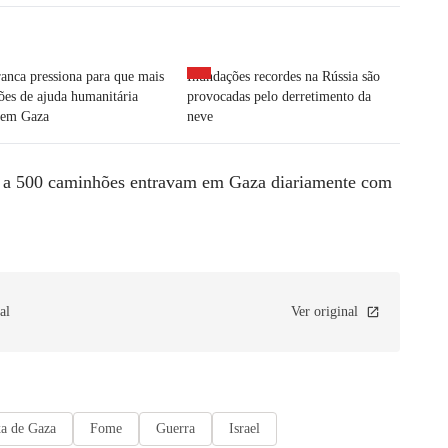
anca pressiona para que mais
Inundações recordes na Rússia são
es de ajuda humanitária
provocadas pelo derretimento da
 em Gaza
neve
0 a 500 caminhões entravam em Gaza diariamente com
al
Ver original
xa de Gaza
Fome
Guerra
Israel