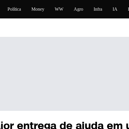
teúdo
Política
Money
WW
Agro
Infra
IA
ior entrega de ajuda em 