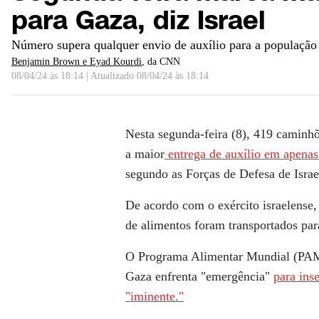
para Gaza, diz Israel
Número supera qualquer envio de auxílio para a população 
Benjamin Brown e Eyad Kourdi
, da CNN
08/04/24 às 18:14
|
Atualizado
08/04/24 às 18:14
Nesta segunda-feira (8), 419 caminh
a maior
entrega de auxílio em apenas
segundo as Forças de Defesa de Israe
De acordo com o exército israelense
de alimentos foram transportados par
O Programa Alimentar Mundial (PAM
Gaza enfrenta "emergência"
para ins
"iminente."