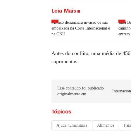
Leia Mais
México denunciará invasão de sua
Casa Br
embaixada na Corte Internacional e
caminhõ
na ONU
entrem
Antes do conflito, uma média de 45
suprimentos.
Esse conteúdo foi publicado
Internacion
originalmente em
Tópicos
Ajuda humanitária
Alimentos
Fai