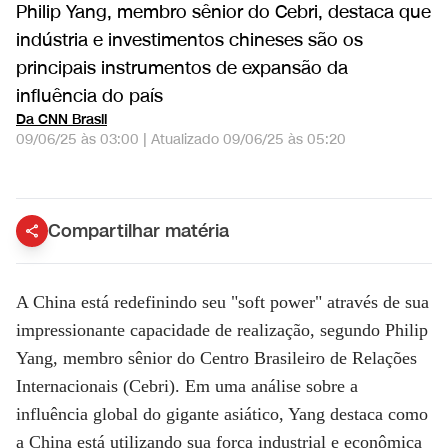
Philip Yang, membro sênior do Cebri, destaca que
indústria e investimentos chineses são os
principais instrumentos de expansão da
influência do país
Da CNN Brasil
09/06/25 às 03:00
|
Atualizado
09/06/25 às 05:20
&quot;Soft power&quot; da China hoje é a capacidade de realização, diz ex-diplomata | WW Especial
Compartilhar matéria
A China está redefinindo seu "soft power" através de sua
impressionante capacidade de realização, segundo Philip
Yang, membro sênior do Centro Brasileiro de Relações
Internacionais (Cebri). Em uma análise sobre a
influência global do gigante asiático, Yang destaca como
a China está utilizando sua força industrial e econômica