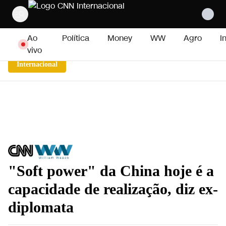
Pular para o conteúdo
Ao
Política
Money
WW
Agro
I
vivo
Internacional
"Soft power" da China hoje é a
capacidade de realização, diz ex-
diplomata