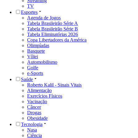
Streaming
TV
Esportes
Agenda de Jogos
Tabela Brasileirão Série A
Tabela Brasileirão Série B
Tabela Eliminatórias 2026
Copa Libertadores da América
Olimpíadas
Basquete
Vôlei
Automobilismo
Golfe
e-Sports
Saúde
Roberto Kalil - Sinais Vitais
Alimentação
Exercícios Físicos
Vacinação
Câncer
Drogas
Obesidade
Tecnologia
Nasa
Ciência