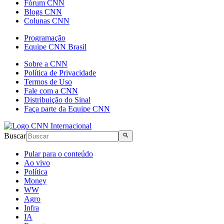
Fórum CNN
Blogs CNN
Colunas CNN
Programação
Equipe CNN Brasil
Sobre a CNN
Política de Privacidade
Termos de Uso
Fale com a CNN
Distribuição do Sinal
Faça parte da Equipe CNN
Buscar
Pular para o conteúdo
Ao vivo
Política
Money
WW
Agro
Infra
IA