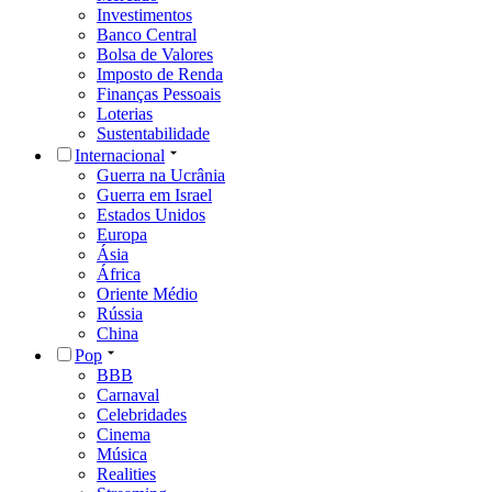
Investimentos
Banco Central
Bolsa de Valores
Imposto de Renda
Finanças Pessoais
Loterias
Sustentabilidade
Internacional
Guerra na Ucrânia
Guerra em Israel
Estados Unidos
Europa
Ásia
África
Oriente Médio
Rússia
China
Pop
BBB
Carnaval
Celebridades
Cinema
Música
Realities