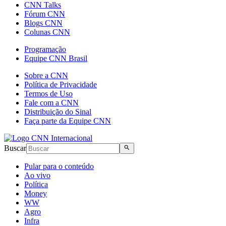
CNN Talks
Fórum CNN
Blogs CNN
Colunas CNN
Programação
Equipe CNN Brasil
Sobre a CNN
Política de Privacidade
Termos de Uso
Fale com a CNN
Distribuição do Sinal
Faça parte da Equipe CNN
Buscar
Pular para o conteúdo
Ao vivo
Política
Money
WW
Agro
Infra