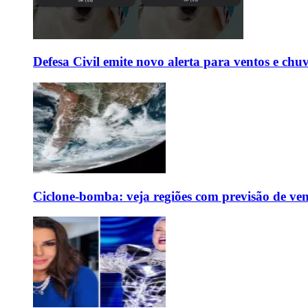
Defesa Civil emite novo alerta para ventos e chu
Ciclone-bomba: veja regiões com previsão de ven