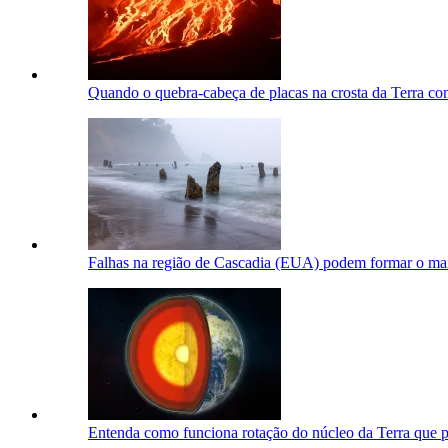
Quando o quebra-cabeça de placas na crosta da Terra c
Falhas na região de Cascadia (EUA) podem formar o mai
Entenda como funciona rotação do núcleo da Terra que 