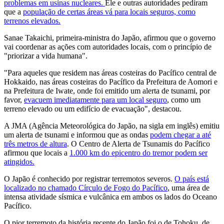
problemas em usinas nucleares.
Ele e outras autoridades pediram
que a
população de certas áreas vá para locais seguros, como
terrenos elevados.
Sanae Takaichi, primeira-ministra do Japão, afirmou que o governo
vai coordenar as ações com autoridades locais, com o princípio de
"priorizar a vida humana".
"Para aqueles que residem nas áreas costeiras do Pacífico central de
Hokkaido, nas áreas costeiras do Pacífico da Prefeitura de Aomori e
na Prefeitura de Iwate, onde foi emitido um alerta de tsunami, por
favor,
evacuem imediatamente para um local seguro
, como um
terreno elevado ou um edifício de evacuação", destacou.
A JMA (Agência Meteorológica do Japão, na sigla em inglês) emitiu
um alerta de tsunami e informou que as ondas
podem chegar a até
três metros de altura
. O Centro de Alerta de Tsunamis do Pacífico
afirmou que locais a
1.000 km do epicentro do tremor podem ser
atingidos.
O Japão é conhecido por registrar terremotos severos.
O país está
localizado no chamado Círculo de Fogo do Pacífico
, uma área de
intensa atividade sísmica e vulcânica em ambos os lados do Oceano
Pacífico.
O pior terremoto da história recente do Japão foi o de Tohoku, de