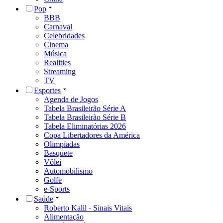
Pop
BBB
Carnaval
Celebridades
Cinema
Música
Realities
Streaming
TV
Esportes
Agenda de Jogos
Tabela Brasileirão Série A
Tabela Brasileirão Série B
Tabela Eliminatórias 2026
Copa Libertadores da América
Olimpíadas
Basquete
Vôlei
Automobilismo
Golfe
e-Sports
Saúde
Roberto Kalil - Sinais Vitais
Alimentação