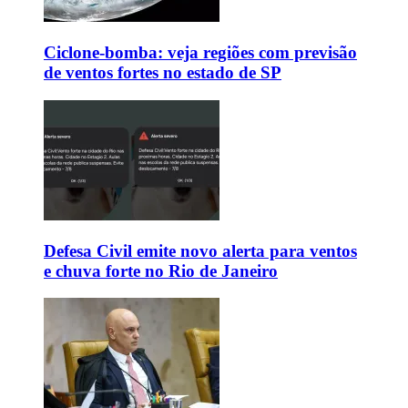
Ciclone-bomba: veja regiões com previsão
de ventos fortes no estado de SP
Defesa Civil emite novo alerta para ventos
e chuva forte no Rio de Janeiro