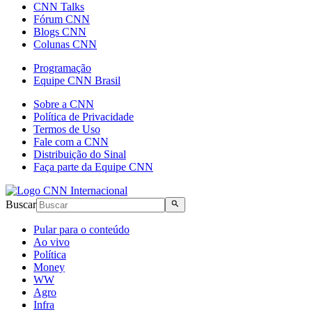
CNN Talks
Fórum CNN
Blogs CNN
Colunas CNN
Programação
Equipe CNN Brasil
Sobre a CNN
Política de Privacidade
Termos de Uso
Fale com a CNN
Distribuição do Sinal
Faça parte da Equipe CNN
Buscar
Pular para o conteúdo
Ao vivo
Política
Money
WW
Agro
Infra