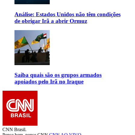
Análise: Estados Unidos não têm condições
de obrigar Irã a abrir Ormuz
Saiba quais são os grupos armados
apoiados pelo Irã no Iraque
CNN Brasil.
Pense bem, pense CNN.
CNN AO VIVO