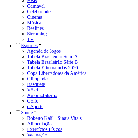
BBB
Carnaval
Celebridades
Cinema
Música
Realities
Streaming
TV
Esportes
Agenda de Jogos
Tabela Brasileirão Série A
Tabela Brasileirão Série B
Tabela Eliminatórias 2026
Copa Libertadores da América
Olimpíadas
Basquete
Vôlei
Automobilismo
Golfe
e-Sports
Saúde
Roberto Kalil - Sinais Vitais
Alimentação
Exercícios Físicos
Vacinação