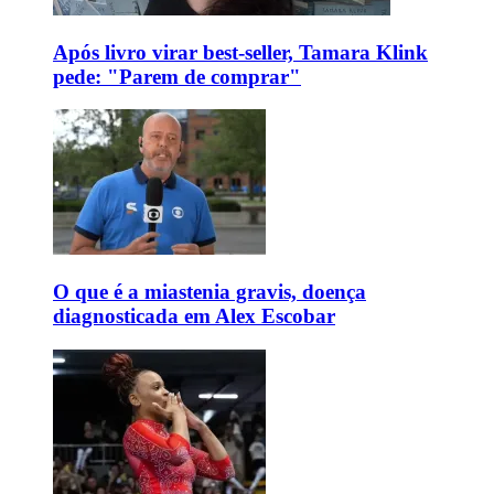
Após livro virar best-seller, Tamara Klink
pede: "Parem de comprar"
O que é a miastenia gravis, doença
diagnosticada em Alex Escobar