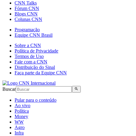
CNN Talks
Fórum CNN
Blogs CNN
Colunas CNN
Programação
Equipe CNN Brasil
Sobre a CNN
Política de Privacidade
Termos de Uso
Fale com a CNN
Distribuição do Sinal
Faça parte da Equipe CNN
Buscar
Pular para o conteúdo
Ao vivo
Política
Money
WW
Agro
Infra