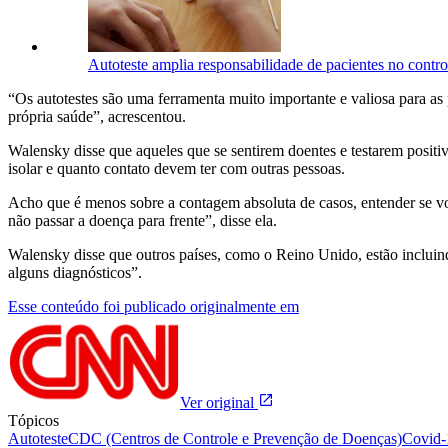
Autoteste amplia responsabilidade de pacientes no contr
“Os autotestes são uma ferramenta muito importante e valiosa para a
própria saúde”, acrescentou.
Walensky disse que aqueles que se sentirem doentes e testarem posit
isolar e quanto contato devem ter com outras pessoas.
Acho que é menos sobre a contagem absoluta de casos, entender se você
não passar a doença para frente”, disse ela.
Walensky disse que outros países, como o Reino Unido, estão inclui
alguns diagnósticos”.
Esse conteúdo foi publicado originalmente em
Ver original
Tópicos
Autoteste
CDC (Centros de Controle e Prevenção de Doenças)
Covid-