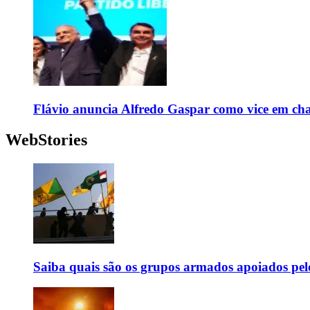
Flávio anuncia Alfredo Gaspar como vice em cha
WebStories
Saiba quais são os grupos armados apoiados pel