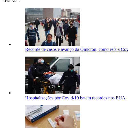
Leia Mais
Recorde de casos e avanço da Ômicron; como está a Co
Hospitalizações por Covid-19 batem recordes nos EUA, 