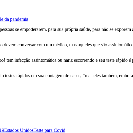
ole da pandemia
s pessoas se empoderarem, para sua própria saúde, para não se exporem 
ivo devem conversar com um médico, mas aqueles que são assintomáticos
 tem infecção assintomática ou nariz escorrendo e seu teste rápido é po
ndo testes rápidos em sua contagem de casos, “mas eles também, embo
19
Estados Unidos
Teste para Covid