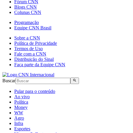
Fórum CNN
Blogs CNN
Colunas CNN
Programação
Equipe CNN Brasil
Sobre a CNN
Política de Privacidade
Termos de Uso
Fale com a CNN
Distribuição do Sinal
Faça parte da Equipe CNN
Buscar
Pular para o conteúdo
Ao vivo
Política
Money
WW
Agro
Infra
Esportes