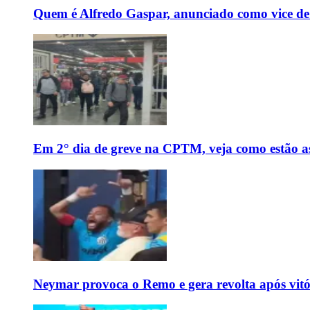
Quem é Alfredo Gaspar, anunciado como vice de
Em 2° dia de greve na CPTM, veja como estão as 
Neymar provoca o Remo e gera revolta após vit