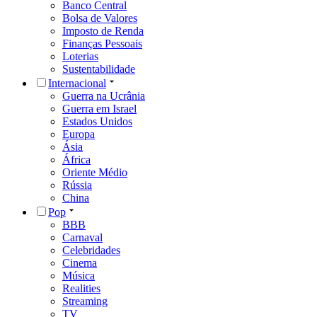
Banco Central
Bolsa de Valores
Imposto de Renda
Finanças Pessoais
Loterias
Sustentabilidade
Internacional
Guerra na Ucrânia
Guerra em Israel
Estados Unidos
Europa
Ásia
África
Oriente Médio
Rússia
China
Pop
BBB
Carnaval
Celebridades
Cinema
Música
Realities
Streaming
TV