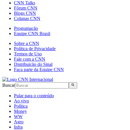
CNN Talks
Fórum CNN
Blogs CNN
Colunas CNN
Programação
Equipe CNN Brasil
Sobre a CNN
Política de Privacidade
Termos de Uso
Fale com a CNN
Distribuição do Sinal
Faça parte da Equipe CNN
Buscar
Pular para o conteúdo
Ao vivo
Política
Money
WW
Agro
Infra