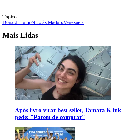
Tópicos
Donald Trump
Nicolás Maduro
Venezuela
Mais Lidas
Após livro virar best-seller, Tamara Klink
pede: "Parem de comprar"