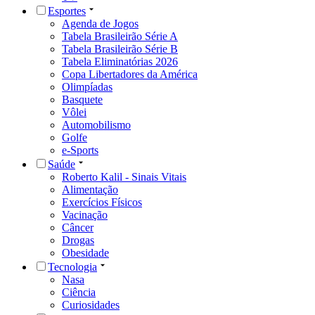
Esportes
Agenda de Jogos
Tabela Brasileirão Série A
Tabela Brasileirão Série B
Tabela Eliminatórias 2026
Copa Libertadores da América
Olimpíadas
Basquete
Vôlei
Automobilismo
Golfe
e-Sports
Saúde
Roberto Kalil - Sinais Vitais
Alimentação
Exercícios Físicos
Vacinação
Câncer
Drogas
Obesidade
Tecnologia
Nasa
Ciência
Curiosidades