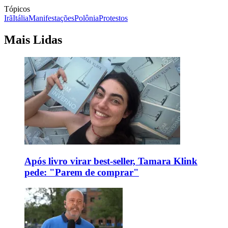
Tópicos
Irã
Itália
Manifestações
Polônia
Protestos
Mais Lidas
Após livro virar best-seller, Tamara Klink
pede: "Parem de comprar"