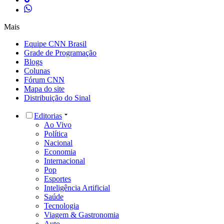
Mais
Equipe CNN Brasil
Grade de Programação
Blogs
Colunas
Fórum CNN
Mapa do site
Distribuição do Sinal
Editorias
Ao Vivo
Política
Nacional
Economia
Internacional
Pop
Esportes
Inteligência Artificial
Saúde
Tecnologia
Viagem & Gastronomia
Auto