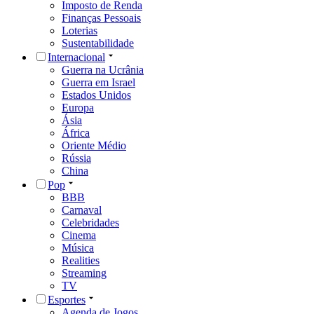
Imposto de Renda
Finanças Pessoais
Loterias
Sustentabilidade
Internacional
Guerra na Ucrânia
Guerra em Israel
Estados Unidos
Europa
Ásia
África
Oriente Médio
Rússia
China
Pop
BBB
Carnaval
Celebridades
Cinema
Música
Realities
Streaming
TV
Esportes
Agenda de Jogos