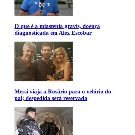
O que é a miastenia gravis, doença
diagnosticada em Alex Escobar
Messi viaja a Rosário para o velório do
pai; despedida será reservada