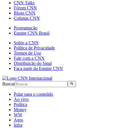
CNN Talks
Fórum CNN
Blogs CNN
Colunas CNN
Programação
Equipe CNN Brasil
Sobre a CNN
Política de Privacidade
Termos de Uso
Fale com a CNN
Distribuição do Sinal
Faça parte da Equipe CNN
Buscar
Pular para o conteúdo
Ao vivo
Política
Money
WW
Agro
Infra