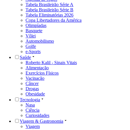
Tabela Brasileirão Série A
Tabela Brasileirão Série B
Tabela Eliminatórias 2026
Copa Libertadores da América
Olimpíadas
Basquete
Vôlei
Automobilismo
Golfe
e-Sports
Saúde
Roberto Kalil - Sinais Vitais
Alimentação
Exercícios Físicos
Vacinação
Câncer
Drogas
Obesidade
Tecnologia
Nasa
Ciência
Curiosidades
Viagem & Gastronomia
Viagem