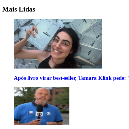
Mais Lidas
Após livro virar best-seller, Tamara Klink pede