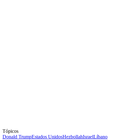
Tópicos
Donald Trump
Estados Unidos
Hezbollah
Israel
Líbano