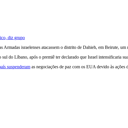
ico, diz grupo
s Armadas israelenses atacassem o distrito de Dahieh, em Beirute, um 
ul do Líbano, após o premiê ter declarado que Israel intensificaria su
país suspenderam
as negociações de paz com os EUA devido às ações de