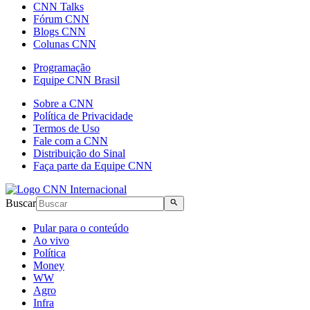
CNN Talks
Fórum CNN
Blogs CNN
Colunas CNN
Programação
Equipe CNN Brasil
Sobre a CNN
Política de Privacidade
Termos de Uso
Fale com a CNN
Distribuição do Sinal
Faça parte da Equipe CNN
Buscar
Pular para o conteúdo
Ao vivo
Política
Money
WW
Agro
Infra